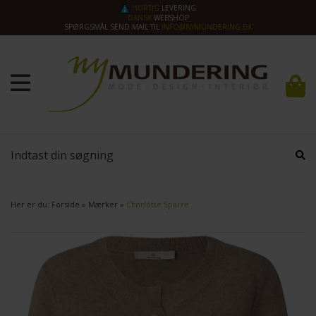
HURTIG
LEVERING
DANSK
WEBSHOP
SPØRGSMÅL SEND MAIL TIL
INFO@NYMUNDERING.DK
Her er du:
Forside
»
Mærker
»
Charlotte Sparre
SPAR
30%