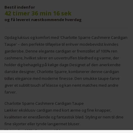
Bestil indenfor
42 timer 36 min 16 sek
og få leveret næstkommende hverdag
Opdag luksus og komfort med 'Charlotte Sparre Cashmere Cardigan
Taupe' – den perfekte tilføjelse til enhver modebevidst kvindes
garderobe. Denne elegante cardigan er fremstillet af 100% ren
cashmere, hvilket sikrer en uovertruffen blødhed og varme, der
holder dig behagelig på kølige dage.Designet af den anerkendte
danske designer, Charlotte Sparre, kombinerer denne cardigan
tidløs elegance med moderne finesse. Den smukke taupe-farve
giver et subtilt touch af klasse og kan nemt matches med andre
farver.
Charlotte Sparre Cashmere Cardigan Taupe
Lækker eksklusiv cardigan med kort ærme og fine knapper,
kvaliteten er enestående og fantastisk blød. Styling er nem til dine
fine skjorter eller tynde langærmet bluser.
Materiale : 100% Cashmere Uld