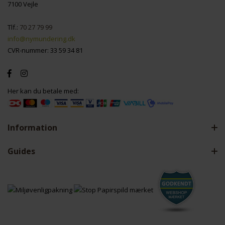
7100 Vejle
Tlf.:
70 27 79 99
info@nymundering.dk
CVR-nummer: 33 59 34 81
Her kan du betale med:
Information
Guides