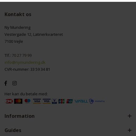
Kontakt os
Nødvendige
Markedsføring
Ny Mundering
Vestergade 12, Latinerkvarteret
7100 Vejle
Tlf.:
70 27 79 99
Funktionelle
Statistiske
info@nymundering.dk
CVR-nummer: 33 59 34 81
Her kan du betale med:
Information
Guides