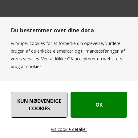
S/M
L/XL
Du bestemmer over dine data
Vi bruger cookies for at forbedre din oplevelse, vurdere
DANSK
WEBSHOP
EKSPRES
LEVERING
brugen af de enkelte elementer og til markedsføringen af
Bestil inden kl. 9.00
vores services. Ved at klikke OK accepterer du websitets
brug af cookies.
14 DAGES
RETURRET
NYHEDER
HVER UGE
Vis cookie detaljer