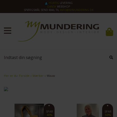
HURTIG
LEVERING
DANSK
WEBSHOP
SPØRGSMÅL SEND MAIL TIL
INFO@NYMUNDERING.DK
Her er du:
Forside
»
Mærker
»
Wauw
SPAR
SPAR
40%
50%