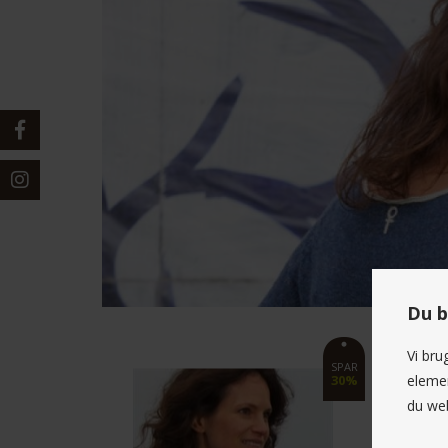
Du b
Vi bru
SPAR
elemen
30%
du web