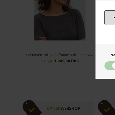
Nø
Gorridsen Pullover Afrodite Strik Steel Grey
1.049,00 DKK
1.499,00
XL
DANSK
WEBSHOP