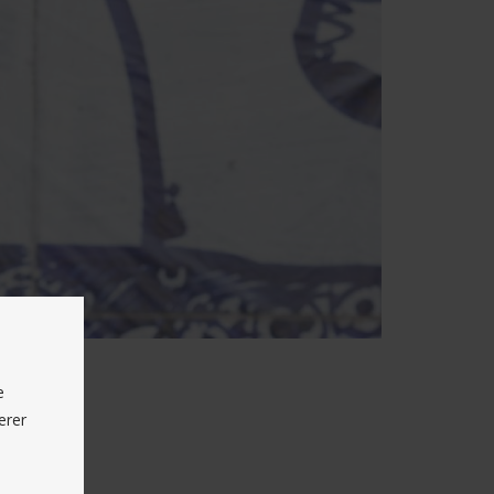
e
erer