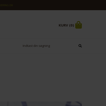
ERING.DK
KURV (0)