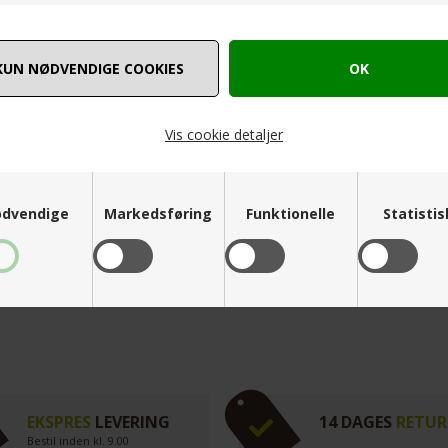
Vis cookie detaljer
dvendige
Markedsføring
Funktionelle
Statisti
EKSPRES
LEVERING
14 DAGES
RETUR
Bestil inden kl. 9.00