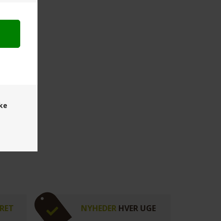
ske
RET
NYHEDER
HVER UGE