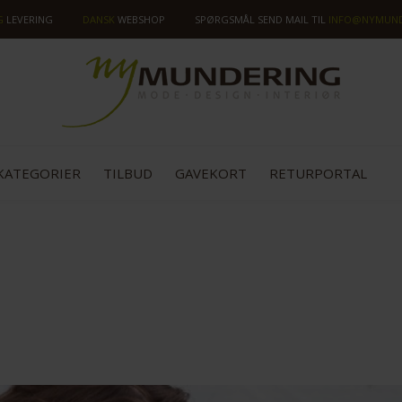
G
LEVERING
DANSK
WEBSHOP
SPØRGSMÅL SEND MAIL TIL
INFO@NYMUND
KATEGORIER
TILBUD
GAVEKORT
RETURPORTAL