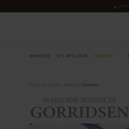
HURTI
NYHEDER
DIT NYE LOOK
MÆRKER
Her er du:
Forside
»
Mærker
»
Gorridsen