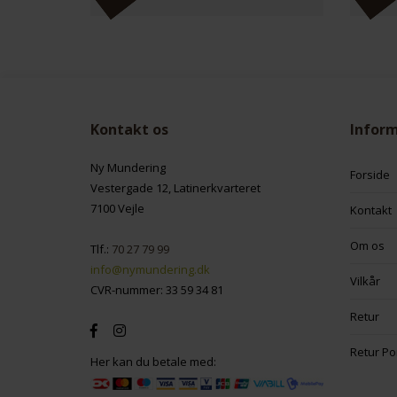
Kontakt os
Infor
Ny Mundering
Forside
Vestergade 12, Latinerkvarteret
7100 Vejle
Kontakt
Om os
Tlf.:
70 27 79 99
info@nymundering.dk
Vilkår
CVR-nummer: 33 59 34 81
Retur
Retur Po
Her kan du betale med: