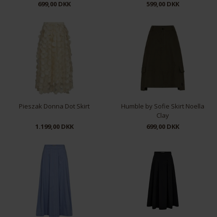
699,00 DKK
599,00 DKK
36
38
40
42
M
L
XL
Pieszak Donna Dot Skirt
Humble by Sofie Skirt Noella
Clay
1.199,00 DKK
699,00 DKK
36
38
40
42
36
38