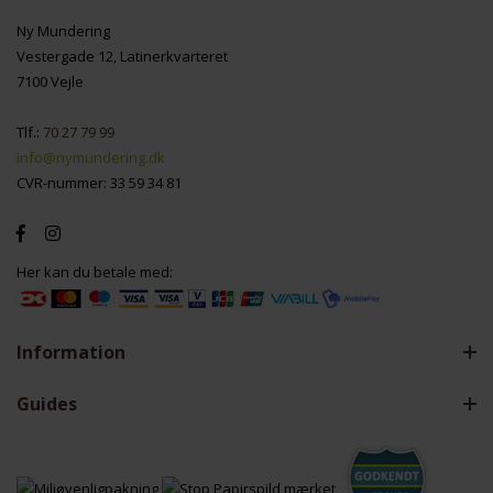
Ny Mundering
Vestergade 12, Latinerkvarteret
7100 Vejle
Tlf.:
70 27 79 99
info@nymundering.dk
CVR-nummer: 33 59 34 81
Her kan du betale med:
Information
Guides