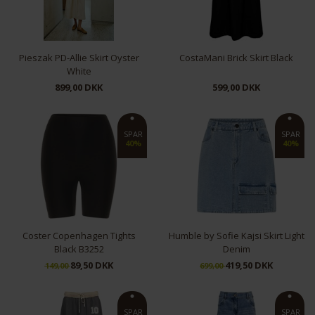
Pieszak PD-Allie Skirt Oyster
CostaMani Brick Skirt Black
White
899,00 DKK
599,00 DKK
38
XS
S
M
SPAR
SPAR
40%
40%
Coster Copenhagen Tights
Humble by Sofie Kajsi Skirt Light
Black B3252
Denim
89,50 DKK
419,50 DKK
149,00
699,00
XS
38
SPAR
SPAR