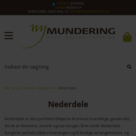
HURTIG
LEVERING
DANSK
WEBSHOP
SPØRGSMÅL SEND MAIL TIL
INFO@NYMUNDERING.DK
Her er du:
Forside
»
Kategorier
»
Nederdele
Nederdele
Nederdele er den perfekte tilføjelse til enhver kvindelige garderobe,
da de er feminine, smarte og kan bruges året rundt. Nederdele
fungerer perfekt både i hverdagen og til festlige arrangementer, og