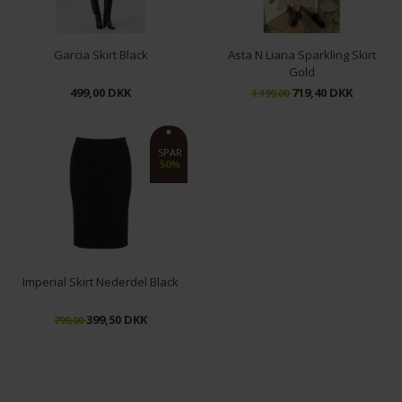
Garcia Skirt Black
Asta N Liana Sparkling Skirt
Gold
499,00 DKK
719,40 DKK
1.199,00
XS
M
L
S
L
SPAR
50%
Imperial Skirt Nederdel Black
399,50 DKK
799,00
XXL