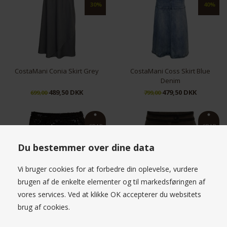
30%
40%
CostaMani Conia Skirt Grey
CostaMani Coss Skirt Blue
Denim
489,50 DKK
479,50 DKK
699,00
799,00
S
XS
S
SPAR
SPAR
50%
50%
Du bestemmer over dine data
Vi bruger cookies for at forbedre din oplevelse, vurdere
brugen af de enkelte elementer og til markedsføringen af
vores services. Ved at klikke OK accepterer du websitets
CostaMani Harry Shorts Black
CostaMani Rosling Skirt Army
brug af cookies.
399,50 DKK
399,50 DKK
799,00
799,00