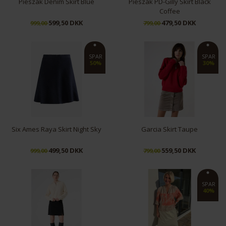
Pieszak Denim Skirt Blue
Pieszak PD-Gilly Skirt Black
Coffee
599,50 DKK
479,50 DKK
999,00
799,00
40
36
38
40
SPAR
SPAR
50%
30%
Six Ames Raya Skirt Night Sky
Garcia Skirt Taupe
499,50 DKK
559,50 DKK
999,00
799,00
36
XS
SPAR
40%