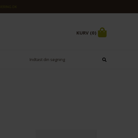
ERING.DK
KURV (0)