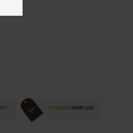
RET
NYHEDER
HVER UGE