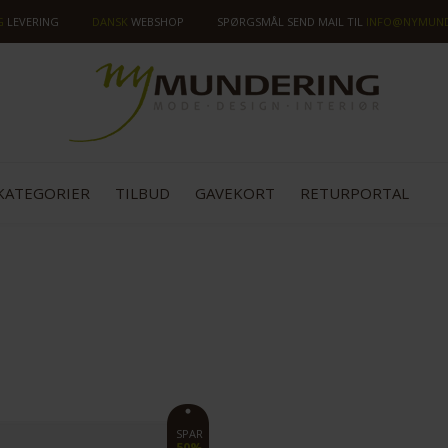
G
LEVERING
DANSK
WEBSHOP
SPØRGSMÅL SEND MAIL TIL
INFO@NYMUND
KATEGORIER
TILBUD
GAVEKORT
RETURPORTAL
SPAR
50%