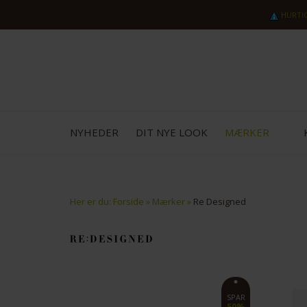
HURTI
NYHEDER
DIT NYE LOOK
MÆRKER
Her er du:
Forside
»
Mærker
»
Re Designed
SPAR
50%