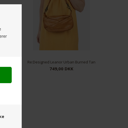
e
erer
Re:Designed Fillis Mini Urban Crossover Black
Re:Designed Leanor Urban Burned Tan
749,00 DKK
ske