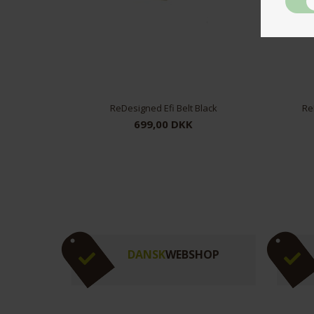
ReDesigned Efi Belt Black
Re
699,00 DKK
85
95
DANSK
WEBSHOP