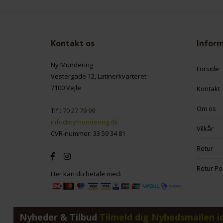
Kontakt os
Infor
Ny Mundering
Forside
Vestergade 12, Latinerkvarteret
7100 Vejle
Kontakt
Om os
Tlf.:
70 27 79 99
info@nymundering.dk
Vilkår
CVR-nummer: 33 59 34 81
Retur
Retur Po
Her kan du betale med:
Nyheder & Tilbud
Tilmeld dig Nyhedsmailen i