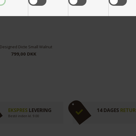
Designed Dicte Small Walnut
799,00 DKK
EKSPRES
LEVERING
14 DAGES
RETUR
Bestil inden kl. 9.00