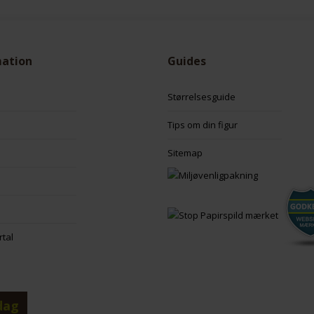
mation
Guides
Størrelsesguide
Tips om din figur
Sitemap
rtal
dag