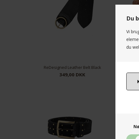
Du b
Vi bru
elemen
du web
ReDesigned Leather Belt Black
Re:De
349,00 DKK
85
95
Nø