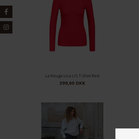
La Rouge Lisa L/S T-Shirt Red
399,00 DKK
XS/S
S/M
M/L