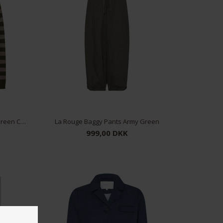
La Rouge Sisse Striped Cardigan Green Camel Melange
La Rouge Baggy Pants Army Green
999,00 DKK
XS/S
S/M
M/L