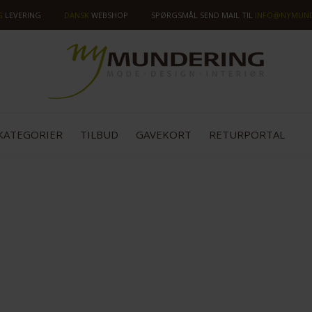
G
LEVERING
DANSK
WEBSHOP
SPØRGSMÅL SEND MAIL TIL
INFO@NYMUND
KATEGORIER
TILBUD
GAVEKORT
RETURPORTAL