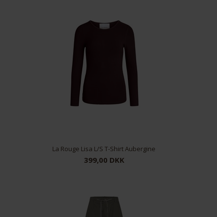
La Rouge Lisa L/S T-Shirt Aubergine
399,00 DKK
XS/S
S/M
M/L