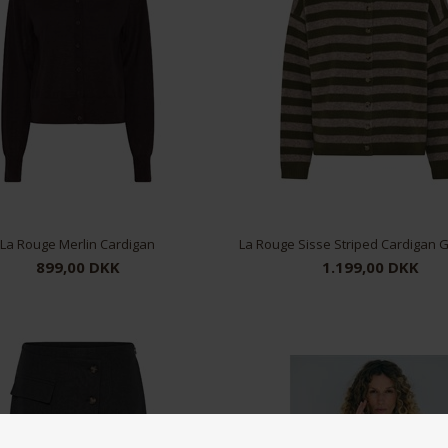
La Rouge Merlin Cardigan
899,00 DKK
1.199,00 DKK
S/M
M/L
S/M