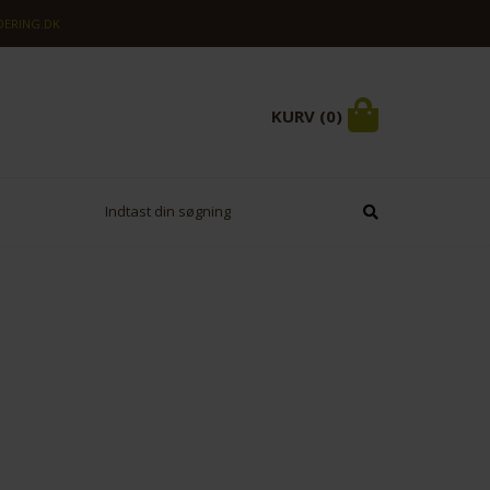
ERING.DK
KURV (0)