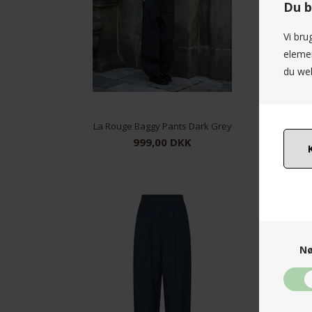
Du b
Vi bru
elemen
du web
La Rouge Baggy Pants Dark Grey
L
999,00 DKK
XS/S
M/L
Nø