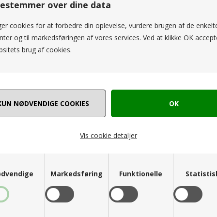
estemmer over dine data
ger cookies for at forbedre din oplevelse, vurdere brugen af de enkelt
ter og til markedsføringen af vores services. Ved at klikke OK accept
sitets brug af cookies.
a Rouge Malene Skirt Black
La Rouge Stinna Shirt Blue W
699,00 DKK
599,00 DKK
Vis cookie detaljer
36
38
40
42
S/M
M/L
dvendige
Markedsføring
Funktionelle
Statisti