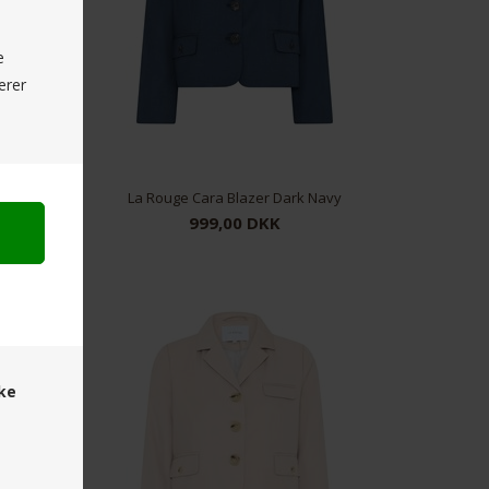
e
erer
hite
La Rouge Cara Blazer Dark Navy
999,00 DKK
36
38
40
42
ske