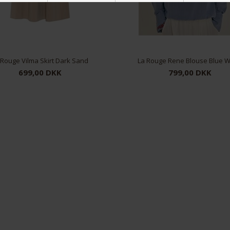
 Rouge Vilma Skirt Dark Sand
La Rouge Rene Blouse Blue W
699,00 DKK
799,00 DKK
M/L
S/M
M/L