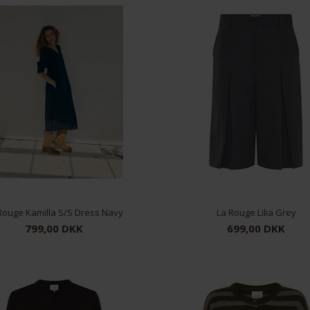
Rouge Kamilla S/S Dress Navy
La Rouge Lilia Grey
799,00 DKK
699,00 DKK
M/L
38
40
42