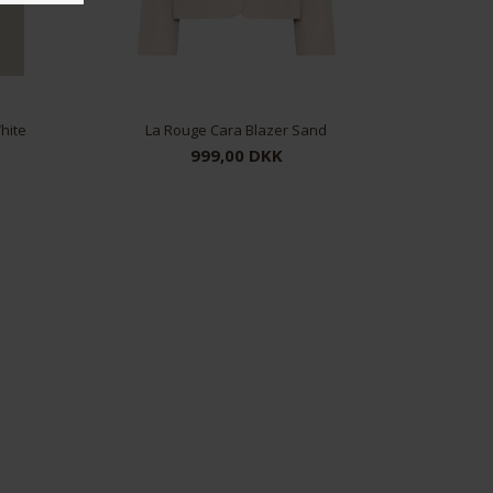
hite
La Rouge Cara Blazer Sand
999,00 DKK
36