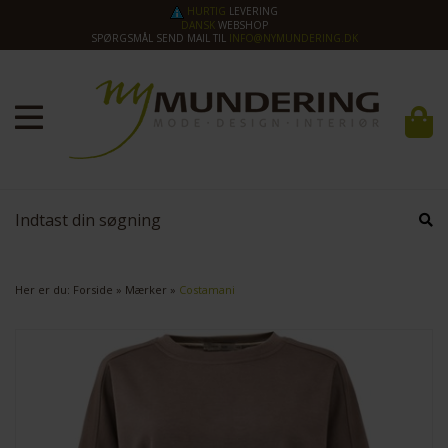
HURTIG
LEVERING
DANSK
WEBSHOP
SPØRGSMÅL SEND MAIL TIL
INFO@NYMUNDERING.DK
Her er du:
Forside
»
Mærker
»
Costamani