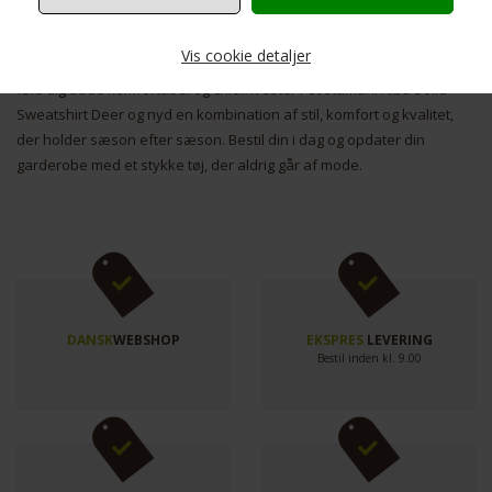
look.CostaMani Alba Solid Sweatshirt Deer er let at vedligeholde og
kan maskinvaskes, hvilket gør den både praktisk og holdbar. Den er
Vis cookie detaljer
ideel til både hverdagsbrug og særlige lejligheder, hvor du ønsker at
føle dig både komfortabel og chic.Investér i CostaMani Alba Solid
Sweatshirt Deer og nyd en kombination af stil, komfort og kvalitet,
der holder sæson efter sæson. Bestil din i dag og opdater din
Nødvendige
Markedsføring
garderobe med et stykke tøj, der aldrig går af mode.
Funktionelle
Statistiske
DANSK
WEBSHOP
EKSPRES
LEVERING
Bestil inden kl. 9.00