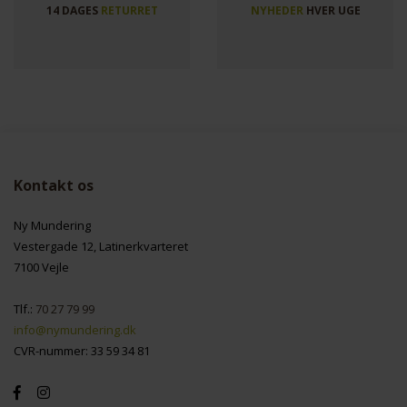
14 DAGES
RETURRET
NYHEDER
HVER UGE
Kontakt os
Ny Mundering
Vestergade 12, Latinerkvarteret
7100 Vejle
Tlf.:
70 27 79 99
info@nymundering.dk
CVR-nummer: 33 59 34 81