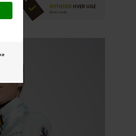
NYHEDER
HVER UGE
vil
Året rundt
ske