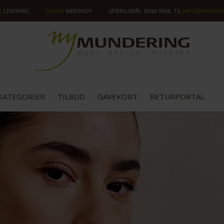
G
LEVERING
DANSK
WEBSHOP
SPØRGSMÅL SEND MAIL TIL
INFO@NYMUND
KATEGORIER
TILBUD
GAVEKORT
RETURPORTAL