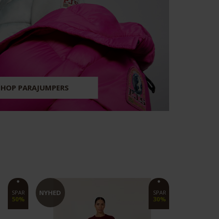
SHOP PARAJUMPERS
NYHED
NYHED
SPAR
SPAR
25%
30%