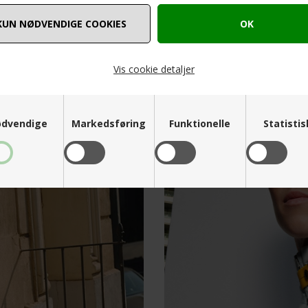
EKSPRES
LEVERING
KØB
NU
Bestil inden kl. 09.00
Betal med Viabill når du 
Vis cookie detaljer
dvendige
Markedsføring
Funktionelle
Statisti