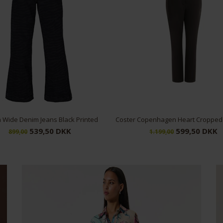
Six Ames Odea Sweater Barolo
1.329,00 DKK
2.999,25
1.899,00
3.999,00