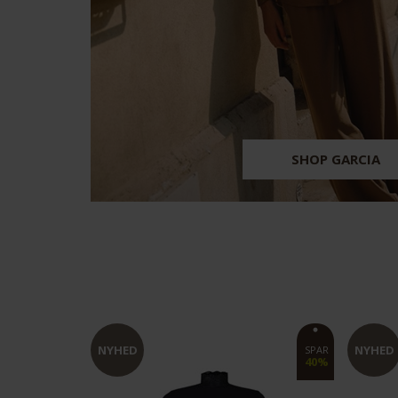
SHOP GARCIA
NYHED
NY
SPAR
SPAR
40%
50%