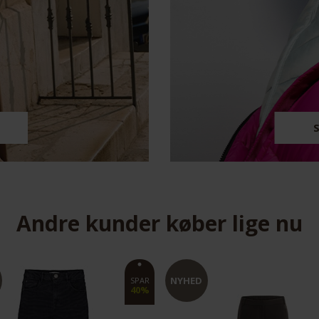
Andre kunder køber lige nu
HED
NYHED
SPAR
30%