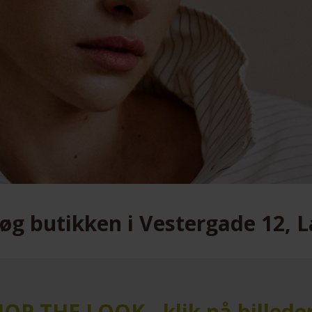
søg butikken i Vestergade 12, L
OP THE LOOK - klik på billede