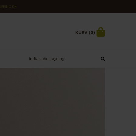
ERING.DK
KURV (0)