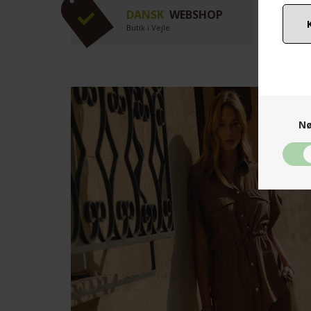
DANSK
WEBSHOP
Butik i Vejle
Nø