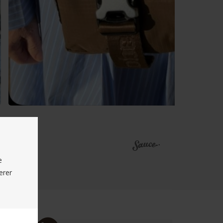
e
erer