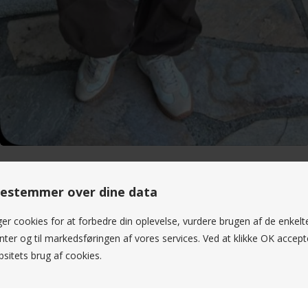
estemmer over dine data
ger cookies for at forbedre din oplevelse, vurdere brugen af de enkelt
ter og til markedsføringen af vores services. Ved at klikke OK accept
sitets brug af cookies.