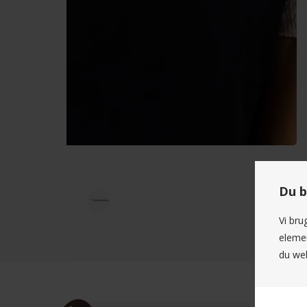
Du b
Vi bru
elemen
du web