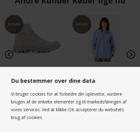
Andre kunder køber lige nu
NYHED
NYHED
SPAR
50%
e
Garcia Shirt Stripe
Charlotte Sparre Rosalie Silke
Blouse Kaki
Du bestemmer over dine data
599,00 DKK
999,50 DKK
1.999,00
Vi bruger cookies for at forbedre din oplevelse, vurdere
brugen af de enkelte elementer og til markedsføringen af
vores services. Ved at klikke OK accepterer du websitets
brug af cookies.