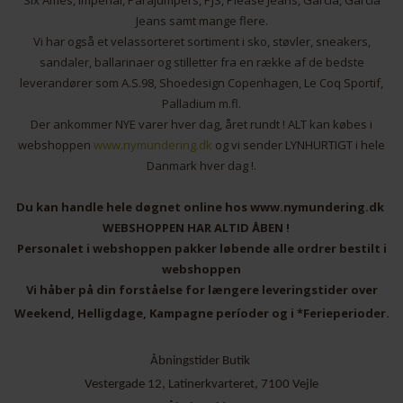
Six Ames, Imperial, Parajumpers, PJS, Please Jeans, Garcia, Garcia
Jeans samt mange flere.
Vi har også et velassorteret sortiment i sko, støvler, sneakers,
sandaler, ballarinaer og stilletter fra en række af de bedste
leverandører som A.S.98, Shoedesign Copenhagen, Le Coq Sportif,
Palladium m.fl.
Der ankommer NYE varer hver dag, året rundt ! ALT kan købes i
webshoppen
www.nymundering.dk
og vi sender LYNHURTIGT i hele
Danmark hver dag !.
Du kan handle hele døgnet online hos www.nymundering.dk
WEBSHOPPEN HAR ALTID ÅBEN !
Personalet i webshoppen pakker løbende alle ordrer bestilt i
webshoppen
Vi håber på din forståelse for længere leveringstider over
Weekend, Helligdage, Kampagne períoder og i *Ferieperioder.
Åbningstider Butik
Vestergade 12, Latinerkvarteret, 7100 Vejle