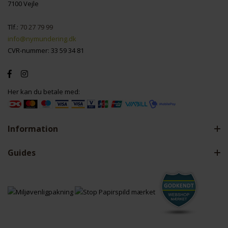
7100 Vejle
Tlf.:
70 27 79 99
info@nymundering.dk
CVR-nummer: 33 59 34 81
Her kan du betale med:
Information
Guides