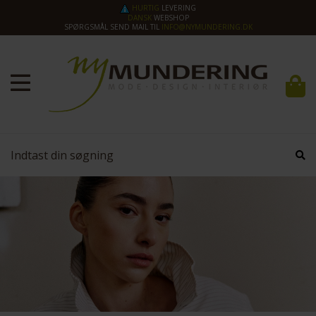
HURTIG
LEVERING
DANSK
WEBSHOP
SPØRGSMÅL SEND MAIL TIL
INFO@NYMUNDERING.DK