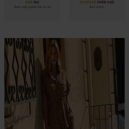
KØB
NU
NYHEDER
HVER UGE
Betal med Viabill når du vil
Året rundt