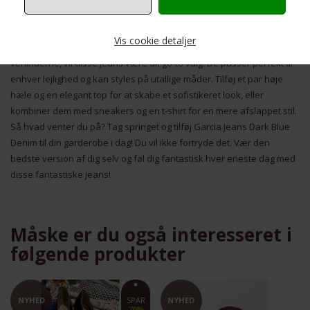
flatterende pasform. De har også praktiske lommer foran og bagpå,
så du nemt kan opbevare dine nødvendigheder.
Vis cookie detaljer
Uanset om du skal til fest, på arbejde eller bare ud at shoppe med
veninderne, vil disse jeans være dit go-to valg. De passer perfekt til
enhver lejlighed og kan styles på utallige måder. Tilføj et par høje
Nødvendige
Markedsføring
hæle og en elegant top for at skabe et sofistikeret look, eller
kombiner dem med sneakers og en t-shirt for en mere afslappet stil.
Så hvad venter du på? Tag springet og tilføj Garcia Jeans Dark Blue
Denim til din garderobe i dag! Du vil ikke fortryde det. Vær den
bedste version af dig selv og føl dig fantastisk hver eneste dag med
disse fantastiske jeans!
Funktionelle
Statistiske
Måske er du også interesseret i
følgende produkter
NYHED
NYHED
SPAR
50%