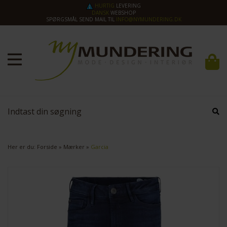
HURTIG
LEVERING
DANSK
WEBSHOP
SPØRGSMÅL SEND MAIL TIL
INFO@NYMUNDERING.DK
Her er du:
Forside
»
Mærker
»
Garcia
SPAR
40%