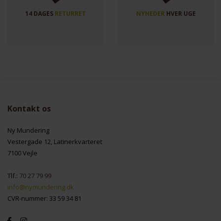
14 DAGES
RETURRET
NYHEDER
HVER UGE
Kontakt os
Ny Mundering
Vestergade 12, Latinerkvarteret
7100 Vejle
Tlf.:
70 27 79 99
info@nymundering.dk
CVR-nummer: 33 59 34 81