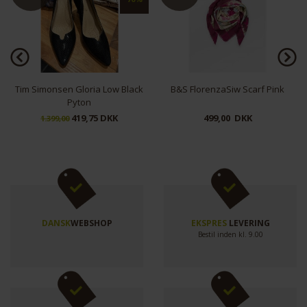
B&S FlorenzaSiw Scarf Pink
CostaMani Missy Blouse Blue
499,00 DKK
199,50 DKK
399,00
DANSK
WEBSHOP
EKSPRES
LEVERING
Bestil inden kl. 9.00