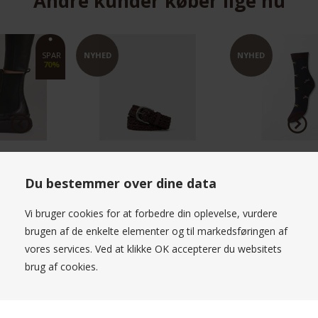
Andre kunder køber lige nu
NYHED
NYHED
SP
3
own
Beck Söndergaard Cheva Funkie
A.S.98 Ankel Støvle Black
Sock Maritime Blue
Du bestemmer over dine data
79,00 DKK
1.889,00 DKK
2.699,00
Vi bruger cookies for at forbedre din oplevelse, vurdere
brugen af de enkelte elementer og til markedsføringen af
vores services. Ved at klikke OK accepterer du websitets
brug af cookies.