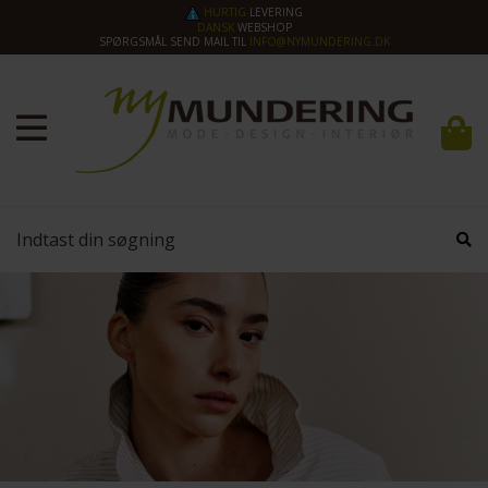
HURTIG
LEVERING
DANSK
WEBSHOP
SPØRGSMÅL SEND MAIL TIL
INFO@NYMUNDERING.DK