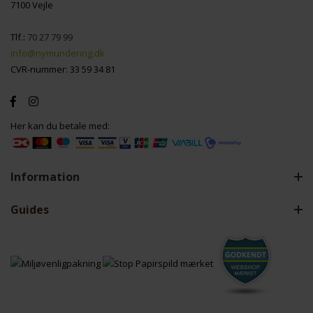
7100 Vejle
Tlf.:
70 27 79 99
info@nymundering.dk
CVR-nummer: 33 59 34 81
Her kan du betale med:
Information
Guides