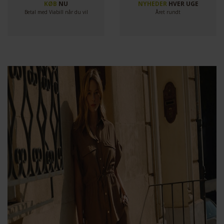
KØB
NU
NYHEDER
HVER UGE
Betal med Viabill når du vil
Året rundt