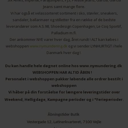
Six Ames, Imperial, Parajumpers, PJS, Please Jeans, Garcia, Garcia
Jeans samt mange flere.
Vi har også et velassorteret sortiment i sko, støvler, sneakers,
sandaler, ballarinaer og stilletter fra en række af de bedste
leverandører som A.S.98, Shoedesign Copenhagen, Le Coq Sportif,
Palladium m.fl.
Der ankommer NYE varer hver dag, året rundt ! ALT kan købes i
webshoppen
www.nymundering.dk
og vi sender LYNHURTIGT i hele
Danmark hver dag !.
Du kan handle hele døgnet online hos www.nymundering.dk
WEBSHOPPEN HAR ALTID ÅBEN !
Personalet i webshoppen pakker løbende alle ordrer bestilt i
webshoppen
Vi håber på din forståelse for længere leveringstider over
Weekend, Helligdage, Kampagne períoder og i *Ferieperioder.
Åbningstider Butik
Vestergade 12, Latinerkvarteret, 7100 Vejle