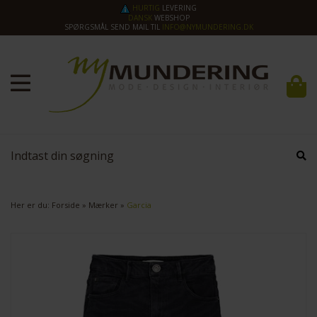
HURTIG
LEVERING
DANSK
WEBSHOP
SPØRGSMÅL SEND MAIL TIL
INFO@NYMUNDERING.DK
Her er du:
Forside
»
Mærker
»
Garcia
SPAR
40%