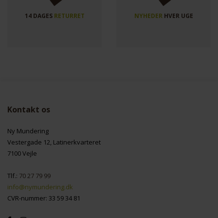
14 DAGES
RETURRET
NYHEDER
HVER UGE
Kontakt os
Ny Mundering
Vestergade 12, Latinerkvarteret
7100 Vejle
Tlf.:
70 27 79 99
info@nymundering.dk
CVR-nummer: 33 59 34 81