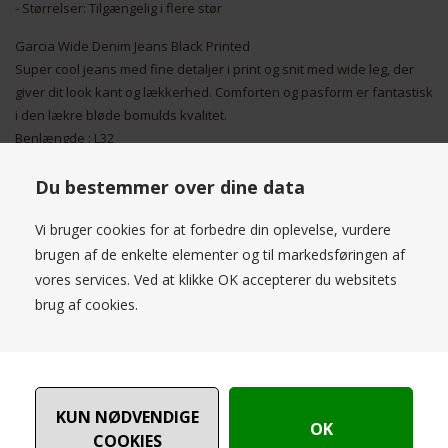
- Størrelser: Tilgængelig i flere stør
Garcia Wide Denim Jeans Black Printed
Super cool jeans med fine detaljer i print og snit med wide leg, der
giver dit look kant og lækkerhed. Comforten og pasform er fantastisk
i den lækre bløde bomulds kvalitet.
Benlængde : L32
Materiale : 71% Bomuld 28% Polyamide 1% Elastan
Du bestemmer over dine data
Opdag den perfekte blanding af stil og komfort med de nye 'Garcia
Wide Denim Jeans Black Printed' til kvinder. Disse jeans er designet
Vi bruger cookies for at forbedre din oplevelse, vurdere
til at tilbyde både en afslappet pasform og en unik stil, der skiller sig
brugen af de enkelte elementer og til markedsføringen af
ud i mængden.Vores 'Garcia Wide Denim Jeans Black Printed' er
vores services. Ved at klikke OK accepterer du websitets
fremstillet af højkvalitets denim, der sikrer holdbarhed og en
brug af cookies.
behagelig følelse dag efter dag. Den sorte farve kombineret med et
diskret, trykt mønster giver et moderne og sofistikeret look, som gør
dem ideelle til både hverdag og særlige lejligheder.Jeansene har en
høj talje, som smukt fremhæver din figur, mens den brede benprofil
tilbyder fri bevægelighed og en trendy silhuet. Med disse jeans får
du en alsidig garderobe-essentiel, der nemt kan styles op eller ned