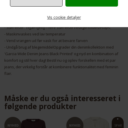
alt efter anledningen.Produktdetaljer:
- Farve: Sort med diskret print
- Pasform: Afslappet med bredt ben
Vis cookie detaljer
- Materiale: Premium denim
- Størrelser: Tilgængelig i flere størrelserVedligeholdelsestips:
- Maskinvaskes ved lav temperatur
Nødvendige
Markedsføring
- Vend vrangen ud før vask for at bevare farven
- Undgå brug af blegemiddelOpgrader din denimkollektion med
'Garcia Wide Denim Jeans Black Printed' og nyd en kombination af
komfort og stil hver dag! Bestil nu og oplev forskellen med et par
jeans, der virkelig forstår at kombinere funktionalitet med feminin
flair.
Funktionelle
Statistiske
Måske er du også interesseret i
følgende produkter
NYHED
NYHED
SPAR