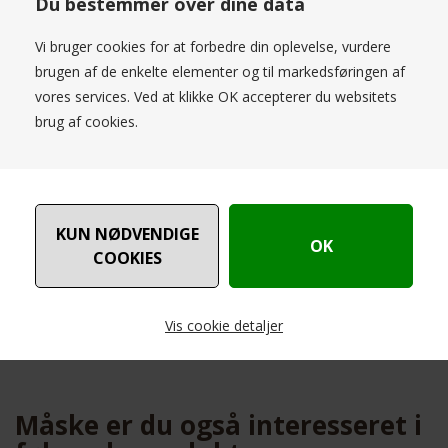
Du bestemmer over dine data
raffinement og unik stil til dit outfit. Denne blazer er fremstillet af
materialer af høj kvalitet, der sikrer både komfort og holdbarhed.
Vi bruger cookies for at forbedre din oplevelse, vurdere
Med sin skræddersyede pasform og elegante revers, tilbyder denne
brugen af de enkelte elementer og til markedsføringen af
blazer en flatterende silhuet, der komplementerer enhver
vores services. Ved at klikke OK accepterer du websitets
kropsform. De fint designede knapper og diskrete lommer tilføjer
brug af cookies.
praktisk funktionalitet uden at gå på kompromis med stilen.Perfekt til
både formelle og afslappede lejligheder, kan 'Humble By Sofie Joline
HBS Blazer Elephant Combi' let kombineres med både jeans og
klassiske bukser eller over en chic kjole. Brug den på kontoret for et
professionelt look, eller gør dit aftenoutfit ekstra elegant til sociale
begivenheder.Sæt et personligt præg på din stil med denne
sofistikerede blazer, der ikke bare er et stykke tøj, men et statement,
der viser din sans for kvalitet og moderne design. Bestil din 'Humble
By Sofie Joline HBS Blazer Elephant Combi' i dag og tilføj et tidløst
Vis cookie detaljer
element til din garderobe, der aldrig går af mode.
Nødvendige
Markedsføring
Måske er du også interesseret i