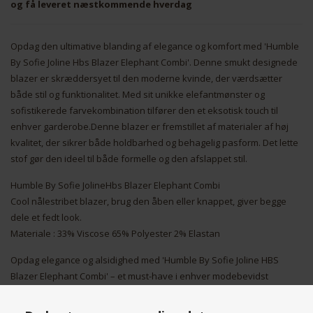
og få leveret næstkommende hverdag
Opdag den ultimative blanding af elegance og komfort med 'Humble
By Sofie Joline Hbs Blazer Elephant Combi'. Denne smukt designede
blazer er skræddersyet til den moderne kvinde, der værdsætter
både stil og funktionalitet. Med sit unikke elefantmønster og
sofistikerede farvekombination tilfører den et eksotisk touch til
enhver garderobe.Denne blazer er fremstillet af materialer af høj
kvalitet, der sikrer både holdbarhed og behagelig pasform. Det lette
stof gør den ideel til både formelle og den afslappet stil.
Humble By Sofie JolineHbs Blazer Elephant Combi
Cool nålestribet blazer, brug den åben eller knappet, giver begge
dele et fedt look.
Materiale : 33% Viscose 65% Polyester 2% Elastan
Opdag elegance og alsidighed med 'Humble By Sofie Joline HBS
Blazer Elephant Combi' – et must-have i enhver modebevidst
kvindes garderobe. Denne blazer er designet af Sofie Bucka og
skiller sig ud med sin unikke grå farve, der tilføjer et strejf af