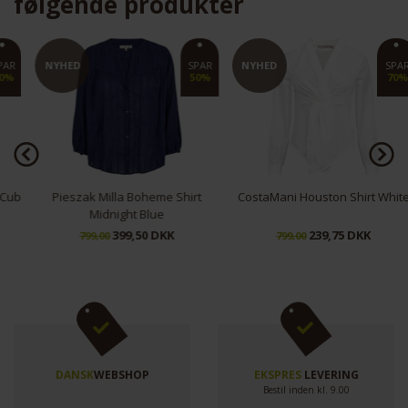
følgende produkter
NYHED
SPAR
NYHED
SPAR
50%
70%
Funktionelle
Statistiske
Pieszak Milla Boheme Shirt
CostaMani Houston Shirt White
Midnight Blue
399,50 DKK
239,75 DKK
799,00
799,00
DANSK
WEBSHOP
EKSPRES
LEVERING
Bestil inden kl. 9.00