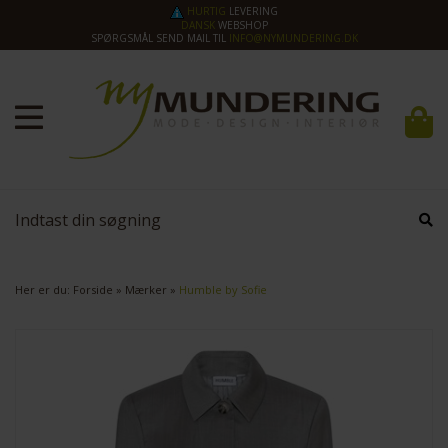
HURTIG
LEVERING
DANSK
WEBSHOP
SPØRGSMÅL SEND MAIL TIL
INFO@NYMUNDERING.DK
Her er du:
Forside
»
Mærker
»
Humble by Sofie
SPAR
50%