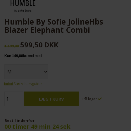
Humble By Sofie JolineHbs
Blazer Elephant Combi
599,50
DKK
1.199,00
Størrelsesguide
På lager
Bestil indenfor
00 timer 49 min 24 sek