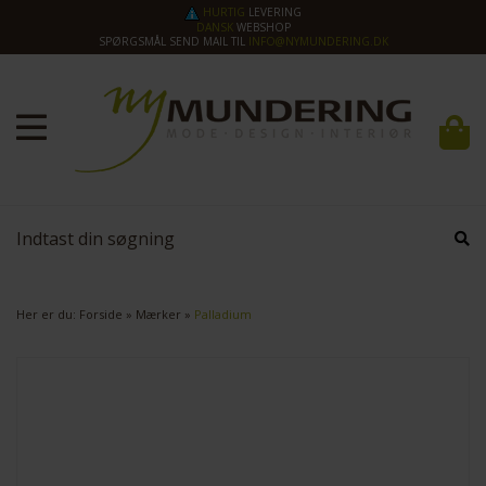
HURTIG
LEVERING
DANSK
WEBSHOP
SPØRGSMÅL SEND MAIL TIL
INFO@NYMUNDERING.DK
Her er du:
Forside
»
Mærker
»
Palladium