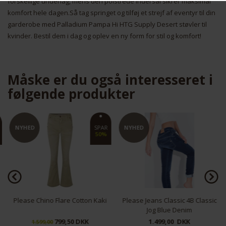
forskellige underlag, mens den polstrede indersål sikrer maksimal
komfort hele dagen.Så tag springet og tilføj et strejf af eventyr til din
Nødvendige
Markedsføring
garderobe med Palladium Pampa Hi HTG Supply Desert støvler til
kvinder. Bestil dem i dag og oplev en ny form for stil og komfort!
Måske er du også interesseret i
følgende produkter
Funktionelle
Statistiske
NYHED
SPAR
NYHED
50%
Please Chino Flare Cotton Kaki
Please Jeans Classic 4B Classic
Jog Blue Denim
799,50 DKK
1.499,00 DKK
1.599,00