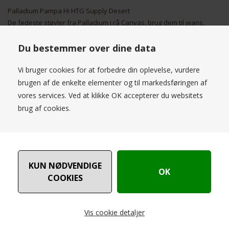
Palladium Pampa Hi HTG Supply Desert
De fedeste støvler fra Palladium i rå Canvas, brug dem til jeans,
nederdele, kjoler og short, du er altid cool iført Palladium støvler, og
så går du fantastisk i dem, da de har en enestående comfort og
Du bestemmer over dine data
pasform.
Materiale : 100% Canvas
Vi bruger cookies for at forbedre din oplevelse, vurdere
Med Gummibund
brugen af de enkelte elementer og til markedsføringen af
vores services. Ved at klikke OK accepterer du websitets
Oplev den ultimative kombination af stil og komfort med Palladium
brug af cookies.
Pampa Hi HTG Supply Desert støvler til kvinder! Disse fantastiske
støvler er designet til eventyrlystne kvinder, der ønsker at skille sig
ud fra mængden.Palladium Pampa Hi HTG Supply Desert støvlerne
er ikke kun utroligt stilfulde, men også ekstremt behagelige at have
på hele dagen. De er lavet af høj kvalitet materiale, der sikrer
holdbarhed og lang levetid. Den unikke design og farvekombination
giver et moderne og friskt look, der passer perfekt til enhver
outfit.Uanset om du skal på en vandretur i ørkenen eller bare
ønsker at tilføje et strejf af eventyr til din hverdag, er disse støvler
Vis cookie detaljer
det perfekte valg. Deres skridsikre sål giver et solidt greb på