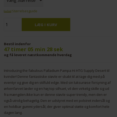
Størrelsesguide
Bestil indenfor
47 timer 05 min 28 sek
og få leveret næstkommende hverdag
Introducing the fabulous Palladium Pampa Hi HTG Supply Desert til
kvinder! Denne fantastiske støvle er skabt til at tage dig med på
eventyr og give dig en stilfuld edge. Med sin luksuriøse forsyning af
ørkenfarvet læder og en høj top silhuet, vil den virkelig skille sig ud
fra mængden.Ikke kun er denne støvle super trendy, men den er
også utrolig behagelig. Den er udstyret med en polstret indersål og
en holdbar gummi ydersål, der giver optimal støtte og komfort hele
dagen lang.