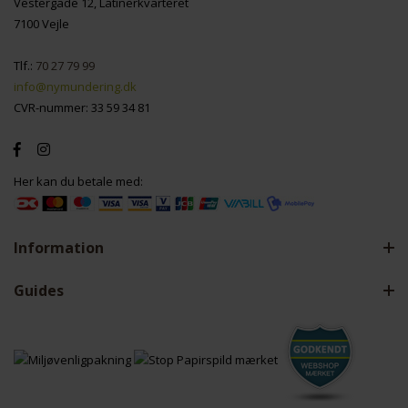
Vestergade 12, Latinerkvarteret
7100 Vejle
Tlf.:
70 27 79 99
info@nymundering.dk
CVR-nummer: 33 59 34 81
Her kan du betale med:
Information
Guides