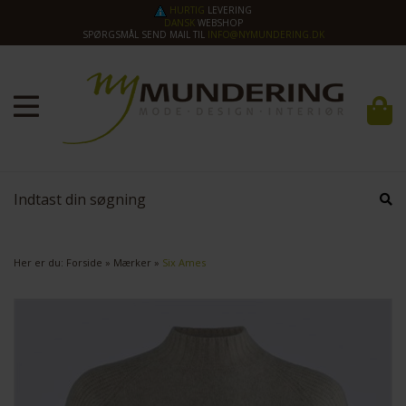
HURTIG
LEVERING
DANSK
WEBSHOP
SPØRGSMÅL SEND MAIL TIL
INFO@NYMUNDERING.DK
Her er du:
Forside
»
Mærker
»
Six Ames
SPAR
30%