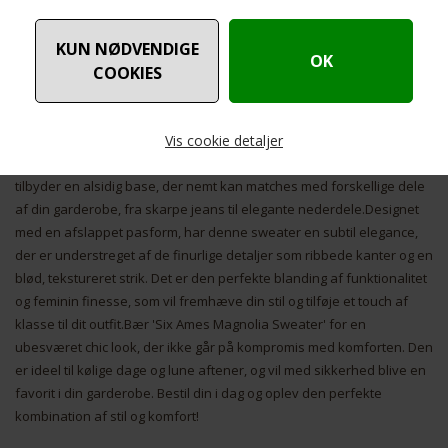
Opgrader din garderobe med den elegante 'Six Ames Magnolia
Sweater' i lys grå, en must-have for enhver modebevidst kvinde.
Denne smukt designede sweater kombinerer stil med komfort,
hvilket gør den perfekt til både hverdagsbrug og særlige
lejligheder.Den 'Six Ames Magnolia Sweater' er fremstillet af
Vis cookie detaljer
højkvalitetsmaterialer, der sikrer varme og holdbarhed, uden at gå
på kompromis med åndbarheden. Sweaterens lette grå farve
tilbyder en alsidig base, der nemt kan matches med forskellige dele
af din garderobe, fra skarpe jeans til elegante nederdele.Designet
Nødvendige
Markedsføring
med en afslappet pasform, har denne sweater en subtil elegance,
der er understreget af de finurlige detaljer som ribbede kanter og en
blød, tekstureret strik. Det er den perfekte blanding af funktionalitet
og feminin finesse, som vil fremhæve din stil og tilføje et touch af
klasse til dit outfit.Bær 'Six Ames Magnolia Sweater' for en
ubesværet chic look, der ikke går på kompromis med komforten. Den
Funktionelle
Statistiske
er ideel til kølige dage og lune aftener, og vil med sikkerhed blive en
favorit i din garderobe. Bestil din i dag og oplev den perfekte
kombination af stil og komfort!