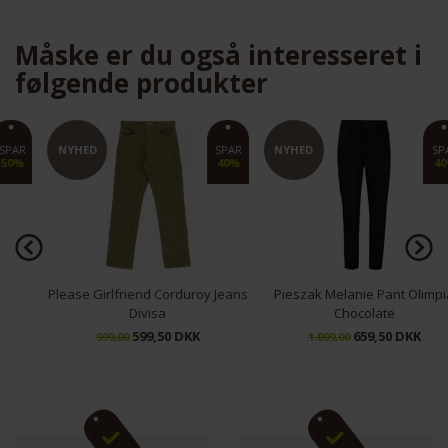
Måske er du også interesseret i
følgende produkter
NYHED
SPAR
NYHED
SPAR
40%
40%
Please Girlfriend Corduroy Jeans
Pieszak Melanie Pant Olimpia
Divisa
Chocolate
599,50 DKK
659,50 DKK
999,00
1.099,00