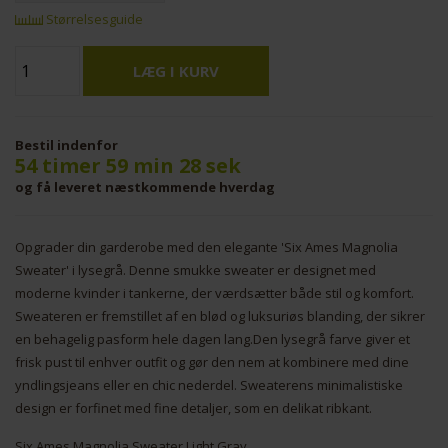
Størrelsesguide
Bestil indenfor
54 timer 59 min 28 sek
og få leveret næstkommende hverdag
Opgrader din garderobe med den elegante 'Six Ames Magnolia
Sweater' i lysegrå. Denne smukke sweater er designet med
moderne kvinder i tankerne, der værdsætter både stil og komfort.
Sweateren er fremstillet af en blød og luksuriøs blanding, der sikrer
en behagelig pasform hele dagen lang.Den lysegrå farve giver et
frisk pust til enhver outfit og gør den nem at kombinere med dine
yndlingsjeans eller en chic nederdel. Sweaterens minimalistiske
design er forfinet med fine detaljer, som en delikat ribkant.
Six Ames Magnolia Sweater Light Gray