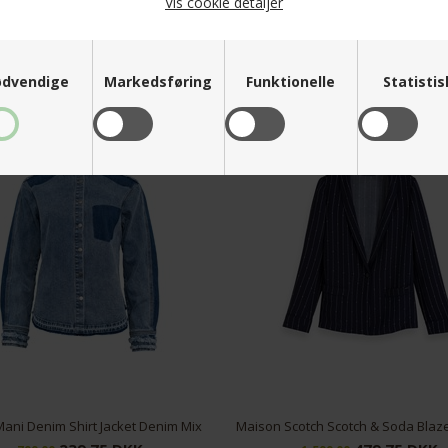
Vis cookie detaljer
esseret i følgende produkter
dvendige
Markedsføring
Funktionelle
Statisti
NYHED
SPAR
70%
ani Denim Shirt Jacket Denim Mix
Maison Scotch Scotch & Soda Blaze