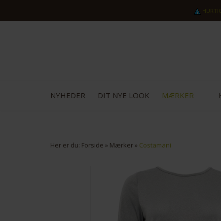
HURTI
NYHEDER
DIT NYE LOOK
MÆRKER
Her er du:
Forside
»
Mærker
»
Costamani