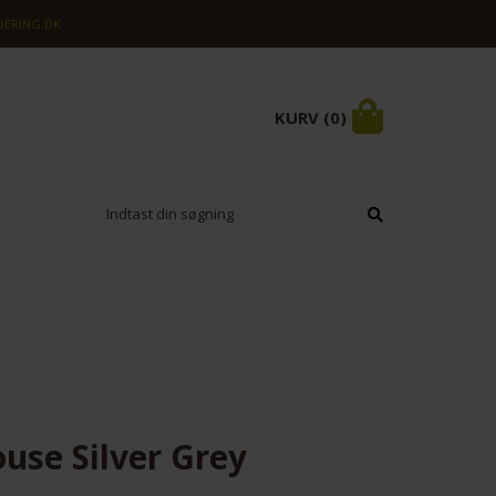
ERING.DK
KURV (0)
use Silver Grey