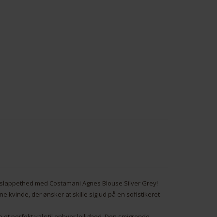
slappethed med Costamani Agnes Blouse Silver Grey!
 kvinde, der ønsker at skille sig ud på en sofistikeret
 et perfekt valg til enhver lejlighed. Den smigrende