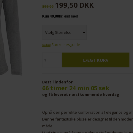
199,50
DKK
399,00
Størrelsesguide
Bestil indenfor
66 timer 24 min 04 sek
og få leveret næstkommende hverdag
Opnå den perfekte kombination af elegance og af
Denne fantastiske bluse er designet til den moderne
måde.
Med sin sølvgrå farve og bløde stof er denne bluse