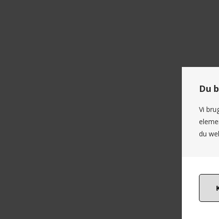
Du b
Vi bru
elemen
du web