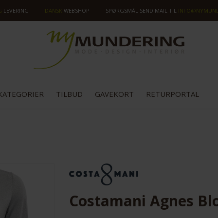
G
LEVERING
DANSK
WEBSHOP
SPØRGSMÅL SEND MAIL TIL
INFO@NYMUND
KATEGORIER
TILBUD
GAVEKORT
RETURPORTAL
SPAR
50%
Costamani Agnes Blo