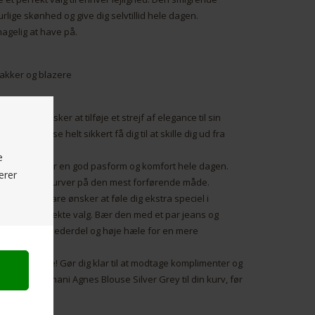
lige skønhed og give dig selvtillid hele dagen.
hagelig at have på.
jakker og blazere
e, der ønsker at tilføje et strejf af elegance til sin
 denne bluse helt sikkert få dig til at skille dig ud fra
e
iale, der sikrer en god pasform og komfort hele dagen.
erer
ne feminine kurver på den mest forførende måde.
nhed eller bare ønsker at føle dig ekstra speciel i
rey det perfekte valg. Bær den med et par jeans og
e den med en nederdel og høje hæle for en mere
il at imponere! Gør dig klar til at modtage komplimenter og
tilføje Costamani Agnes Blouse Silver Grey til din kurv, før