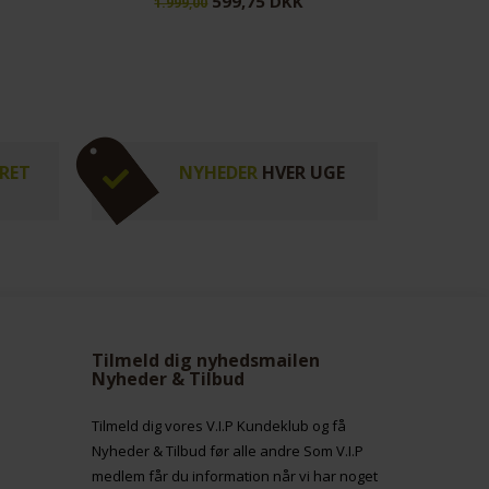
599,75 DKK
1.999,00
1.
RET
NYHEDER
HVER UGE
Tilmeld dig nyhedsmailen
Nyheder & Tilbud
Tilmeld dig vores V.I.P Kundeklub og få
Nyheder & Tilbud før alle andre Som V.I.P
medlem får du information når vi har noget