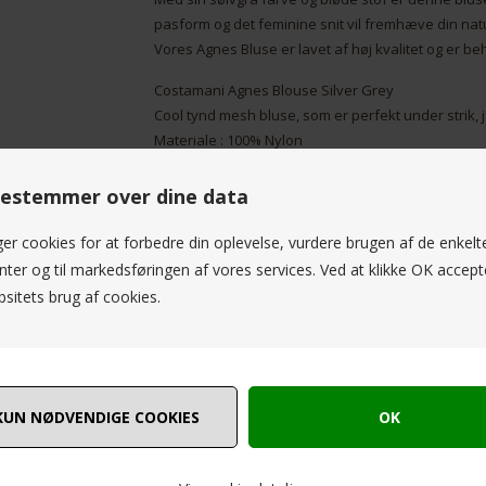
pasform og det feminine snit vil fremhæve din natur
Vores Agnes Bluse er lavet af høj kvalitet og er be
Costamani Agnes Blouse Silver Grey
Cool tynd mesh bluse, som er perfekt under strik, 
Materiale : 100% Nylon
Denne smukke bluse er perfekt til den moderne kvind
estemmer over dine data
garderobe. Med sin sølvgrå farve og flotte design vil
mængden.
ger cookies for at forbedre din oplevelse, vurdere brugen af de enkelt
Blusen er lavet af høj kvalitet og behageligt mater
ter og til markedsføringen af vores services. Ved at klikke OK accept
Den har en flatterende silhuet, der fremhæver di
sitets brug af cookies.
Uanset om du skal på kontoret, til en festlig begive
hverdagen, så er Costamani Agnes Blouse Silver G
sneakers for et afslappet og cool look, eller styl
sofistikeret og elegant stil.
Få fat i denne fantastiske bluse i dag og vær klar t
blive beundret for din stilfulde smag. Glem ikke at 
den er udsolgt!