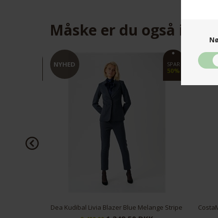
Måske er du også inter
Nø
NYHED
NYHED
SPAR
SPAR
50%
50%
 Beige White
Dea Kudibal Livia Blazer Blue Melange Stripe
CostaM