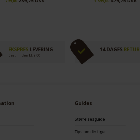
239,75 DKK
479,75 DKK
799,00
1.599,00
EKSPRES
LEVERING
14 DAGES
RETUR
Bestil inden kl. 9.00
mation
Guides
Størrelsesguide
Tips om din figur