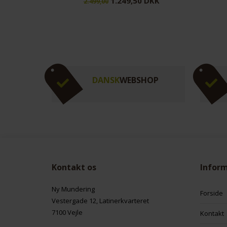
DKK
1.249,50 DKK
2.499,00
DANSK
WEBSHOP
Kontakt os
Infor
Ny Mundering
Forside
Vestergade 12, Latinerkvarteret
7100 Vejle
Kontakt