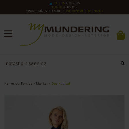
HURTIG
LEVERING
DANSK
WEBSHOP
SPØRGSMÅL SEND MAIL TIL
INFO@NYMUNDERING.DK
Her er du:
Forside
»
Mærker
»
Dea Kudibal
SPAR
50%