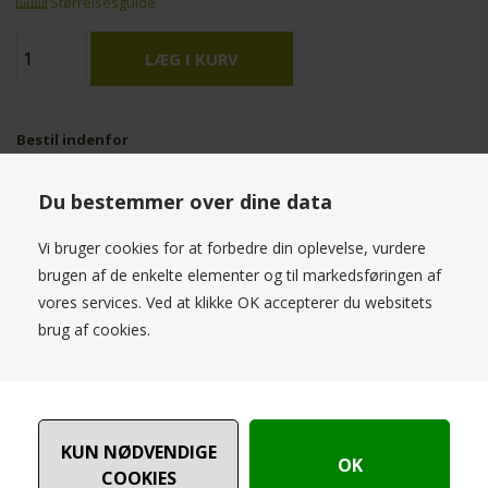
Størrelsesguide
Bestil indenfor
70 timer 04 min 44 sek
og få leveret næstkommende hverdag
Du bestemmer over dine data
Vi bruger cookies for at forbedre din oplevelse, vurdere
Dea Kudibal Livia Blazer Blue Melange Stripe
brugen af de enkelte elementer og til markedsføringen af
Materiale : 44% Viscose 56% Moderne Polyester
vores services. Ved at klikke OK accepterer du websitets
brug af cookies.
Måske er du også interesseret i
følgende produkter
NYHED
SPAR
NYHED
SPAR
50%
50%