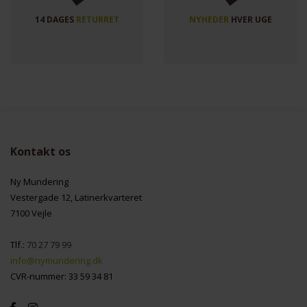
14 DAGES
RETURRET
NYHEDER
HVER UGE
Kontakt os
Ny Mundering
Vestergade 12, Latinerkvarteret
7100 Vejle
Tlf.:
70 27 79 99
info@nymundering.dk
CVR-nummer: 33 59 34 81