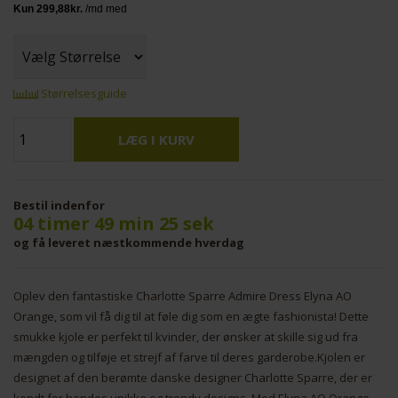
Størrelsesguide
Bestil indenfor
04 timer 49 min 25 sek
og få leveret næstkommende hverdag
Oplev den fantastiske Charlotte Sparre Admire Dress Elyna AO
Orange, som vil få dig til at føle dig som en ægte fashionista! Dette
smukke kjole er perfekt til kvinder, der ønsker at skille sig ud fra
mængden og tilføje et strejf af farve til deres garderobe.Kjolen er
designet af den berømte danske designer Charlotte Sparre, der er
kendt for hendes unikke og trendy designs. Med Elyna AO Orange