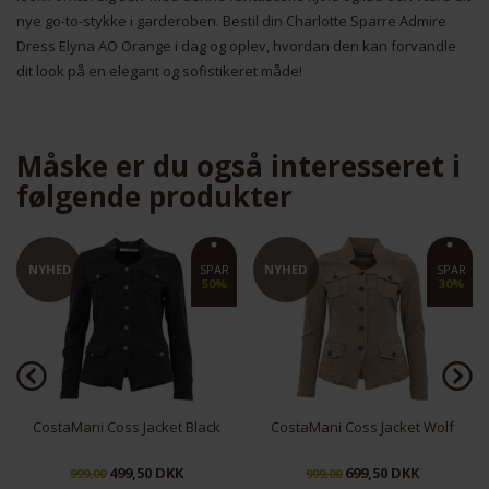
nye go-to-stykke i garderoben. Bestil din Charlotte Sparre Admire
Dress Elyna AO Orange i dag og oplev, hvordan den kan forvandle
Nødvendige
Markedsføring
dit look på en elegant og sofistikeret måde!
Måske er du også interesseret i
følgende produkter
Funktionelle
Statistiske
NYHED
SPAR
NYHED
SPAR
30%
30%
CostaMani Coss Jacket Wolf
Garcia Jacket Khaki
699,50 DKK
699,50 DKK
999,00
999,00