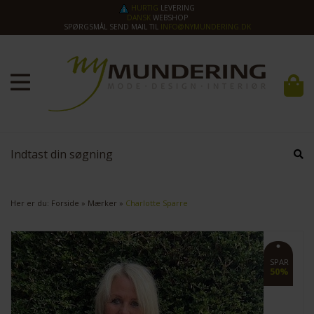
HURTIG
LEVERING
DANSK
WEBSHOP
SPØRGSMÅL SEND MAIL TIL
INFO@NYMUNDERING.DK
Her er du:
Forside
»
Mærker
»
Charlotte Sparre
SPAR
50%