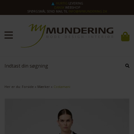
HURTIG
LEVERING
DANSK
WEBSHOP
SPØRGSMÅL SEND MAIL TIL
INFO@NYMUNDERING.DK
Her er du:
Forside
»
Mærker
»
Costamani
SPAR
40%