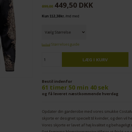
449,50
DKK
899,00
Størrelsesguide
Bestil indenfor
61 timer 50 min 39 sek
og få leveret næstkommende hverdag
Opdater din garderobe med vores smukke CostaMani
skjorte er designet specielt til kvinder, og den vil hel
Vores skjorte er lavet af høj kvalitet og behagelig
Det feminine blomstermønster tilføjer et friskt og 