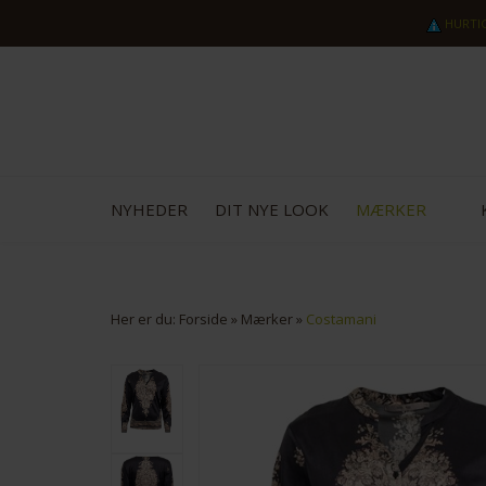
HURTI
NYHEDER
DIT NYE LOOK
MÆRKER
Her er du:
Forside
»
Mærker
»
Costamani