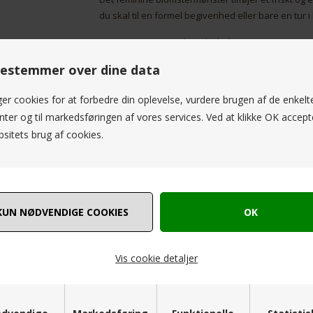
du skal til en formel begivenhed eller bare en tur i
CostaMani Beautii Shirt Black Flower
Smuk skjorte i ren viscose, som har et skønt fald og
estemmer over dine data
Materiale : 100% Viscose
ger cookies for at forbedre din oplevelse, vurdere brugen af de enkelt
CostaMani Beautii Shirt Black Flower er en stilfuld 
ter og til markedsføringen af vores services. Ved at klikke OK accept
perfekt til enhver lejlighed, og den tilføjer et feminin
materiale, der giver dig komfort hele dagen lang
sitets brug af cookies.
en flot kontrast, der vil få dig til at skille dig ud
designet til at passe til enhver kvindekrop og er ti
og tilføj et trendy og sofistikeret element til din ga
esseret i følgende produkter
Vis cookie detaljer
NYHED
SPAR
50%