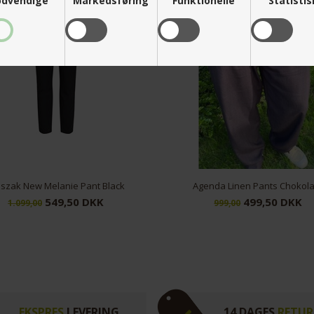
dvendige
Markedsføring
Funktionelle
Statisti
genda Linen Pants Chokolate
499,50 DKK
999,00 DKK
999,00
EKSPRES
LEVERING
14 DAGES
RETUR