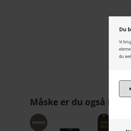
Du b
Vi bru
elemen
du web
Måske er du også inter
NYHED
NYHED
SPAR
SPAR
30%
50%