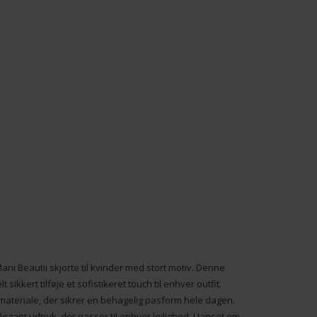
 Beautii skjorte til kvinder med stort motiv. Denne
t sikkert tilføje et sofistikeret touch til enhver outfit.
t materiale, der sikrer en behagelig pasform hele dagen.
elegant udtryk, der passer til enhver lejlighed. Uanset om