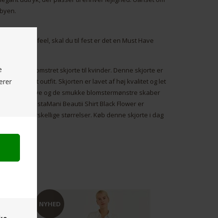
 byen.
 skønt silke feel, skal du til fest er det en Must Have
e
og elegant blomstret skjorte til kvinder. Denne skjorte er
erer
t touch til dit outfit. Skjorten er lavet af høj kvalitet og let
. Den sorte farve og de smukke blomstermønstre skaber
 fra mængden. CostaMani Beautii Shirt Black Flower er
lgængelig i forskellige størrelser. Køb denne skjorte i dag
rderobe.
NYHED
NYHED
SPAR
50%