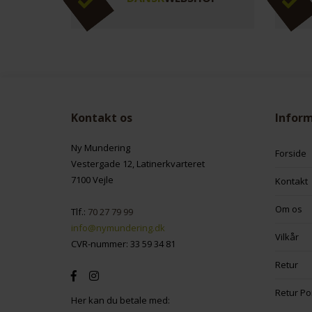
Kontakt os
Infor
Ny Mundering
Forside
Vestergade 12, Latinerkvarteret
7100 Vejle
Kontakt
Om os
Tlf.:
70 27 79 99
info@nymundering.dk
Vilkår
CVR-nummer: 33 59 34 81
Retur
Retur Po
Her kan du betale med: