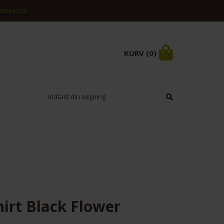
ERING.DK
KURV (0)
irt Black Flower