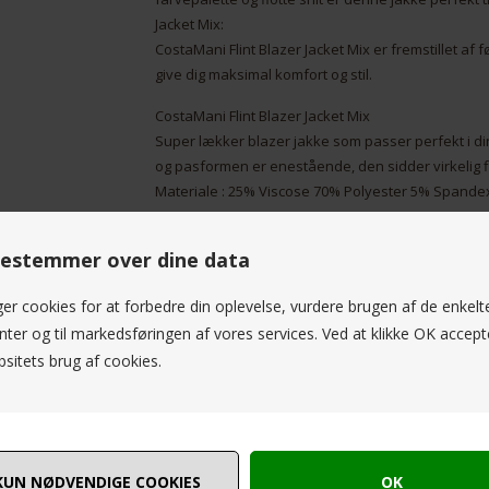
Jacket Mix:
CostaMani Flint Blazer Jacket Mix er fremstillet af 
give dig maksimal komfort og stil.
CostaMani Flint Blazer Jacket Mix
Super lækker blazer jakke som passer perfekt i di
og pasformen er enestående, den sidder virkelig fl
Materiale : 25% Viscose 70% Polyester 5% Spande
Få et sofistikeret og moderne look med vores CostaM
estemmer over dine data
designet til at tilføje stil og elegance til enhver o
denne jakke perfekt til enhver lejlighed. Kvalitet o
ger cookies for at forbedre din oplevelse, vurdere brugen af de enkelt
af førsteklasses materialer for at sikre holdbarhe
ter og til markedsføringen af vores services. Ved at klikke OK accept
kvindefigur og giver dig mulighed for at bevæge di
perfekte jakke til kvinder, der ønsker at se godt ud 
sitets brug af cookies.
Med sin moderne og slanke pasform er CostaMani Fl
at skille sig ud i mængden. Denne jakke er udstyret 
spændende element til dit outfit. Uanset om du ska
op til en aften ude, vil denne jakke helt sikkert få dig
Blazer Jacket Mix er alsidig og kan bruges til en b