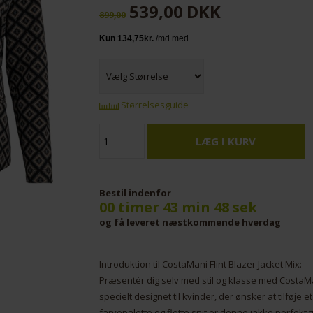
539,00
DKK
899,00
Størrelsesguide
Bestil indenfor
00 timer 43 min 47 sek
og få leveret næstkommende hverdag
Introduktion til CostaMani Flint Blazer Jacket Mix:
Præsentér dig selv med stil og klasse med CostaMan
specielt designet til kvinder, der ønsker at tilføje
farvepalette og flotte snit er denne jakke perfekt t