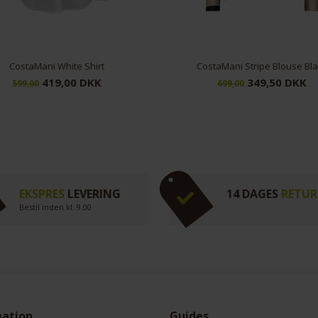
ostaMani Stripe Blouse Black
CostaMani Beautii Shirt Black F
349,50 DKK
449,50 DKK
699,00
899,00
EKSPRES
LEVERING
14 DAGES
RETUR
Bestil inden kl. 9.00
mation
Guides