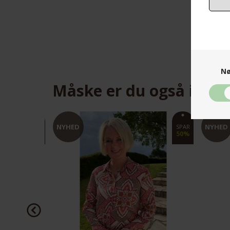
Nø
Måske er du også inter
NYHED
NYHED
SPAR
SPAR
50%
30%