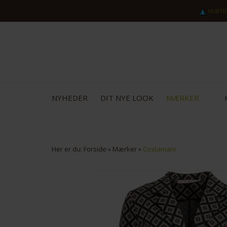
HURTI
NYHEDER
DIT NYE LOOK
MÆRKER
Her er du:
Forside
»
Mærker
»
Costamani