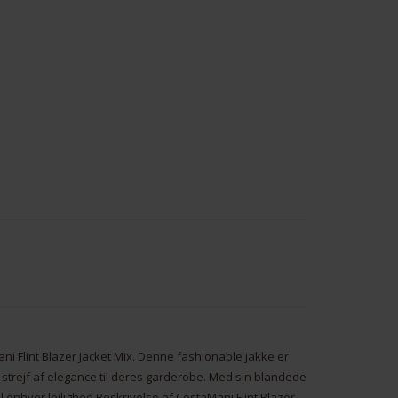
i Flint Blazer Jacket Mix. Denne fashionable jakke er
 et strejf af elegance til deres garderobe. Med sin blandede
il enhver lejlighed.Beskrivelse af CostaMani Flint Blazer