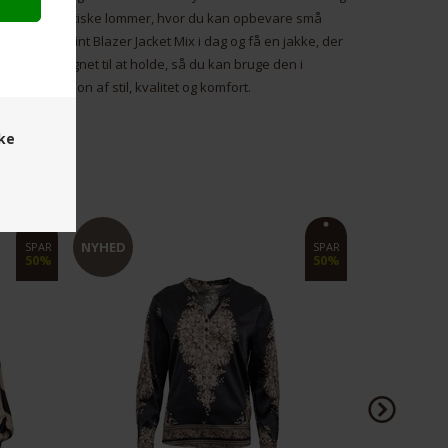
 har også praktiske lommer, hvor du kan opbevare små
taMani Flint Blazer Jacket Mix i dag og få en jakke, der
 jakke er designet til at holde, så du kan bruge den i
e kombination af stil, kvalitet og komfort.
ske
NYHED
NYHED
SPAR
SPAR
50%
40%