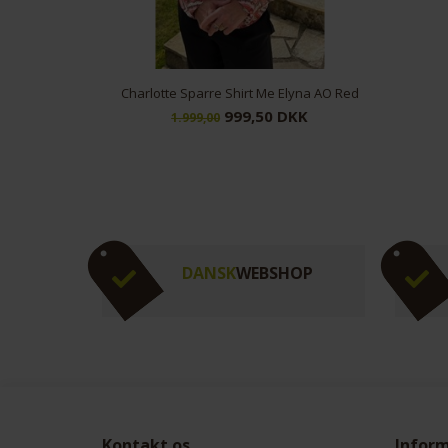
Elyna AO Red
CostaMani White Shirt
C
DKK
419,00 DKK
599,00
DANSK
WEBSHOP
Kontakt os
Infor