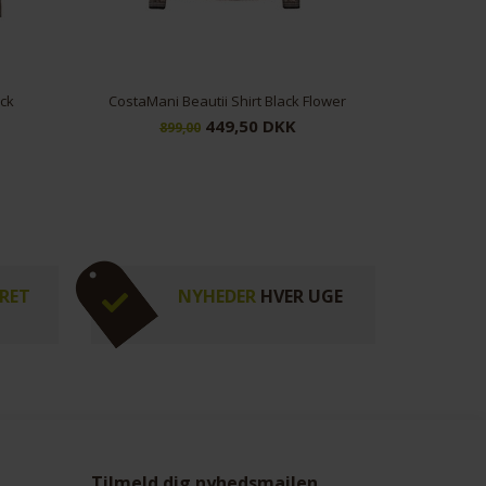
lower
CostaMani Mille Blouse Army
Please Girl
299,50 DKK
499,00
9
RET
NYHEDER
HVER UGE
Tilmeld dig nyhedsmailen