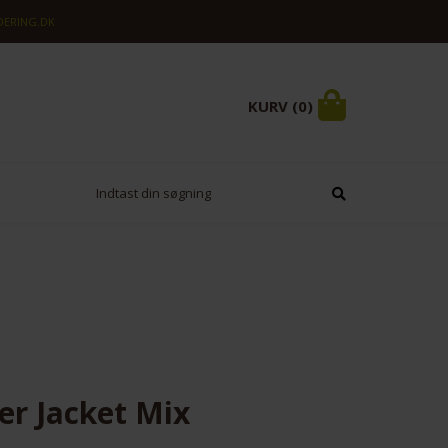
ERING.DK
KURV (0)
er Jacket Mix