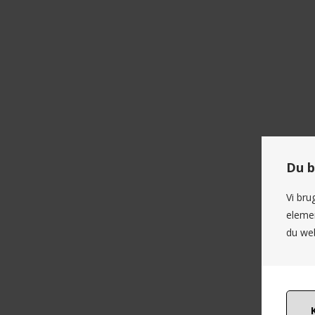
Du b
Vi bru
elemen
du web