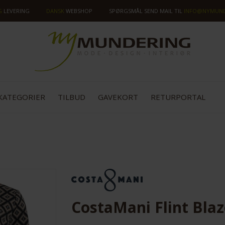
G
LEVERING
DANSK
WEBSHOP
SPØRGSMÅL SEND MAIL TIL
INFO@NYMUND
KATEGORIER
TILBUD
GAVEKORT
RETURPORTAL
SPAR
40%
CostaMani Flint Blaz