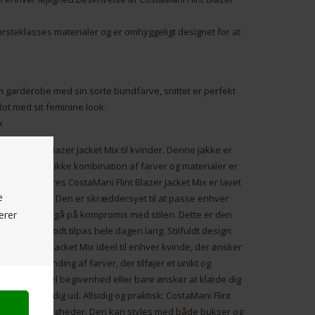
førsteklasses materialer og er omhyggeligt designet for at
n garderobe med sin sorte bundfarve, snittet er perfekt
ot med sit feminine look.
x
ani Flint Blazer Jacket Mix til kvinder. Denne jakke er
utfit. Med sin unikke kombination af farver og materialer er
g komfort: Vores CostaMani Flint Blazer Jacket Mix er lavet
e
d og komfort. Den er skræddersyet til at passe enhver
erer
g frit uden at gå på kompromis med stilen. Dette er den
og føle sig godt tilpas hele dagen lang. Stilfuldt design:
int Blazer Jacket Mix ideel til enhver kvinde, der ønsker
med en blanding af farver, der tilføjer et unikt og
l til en formel begivenhed eller bare ønsker at klæde dig
 til at skille dig ud. Allsidig og praktisk: CostaMani Flint
red vifte af lejligheder. Den kan styles med både bukser og