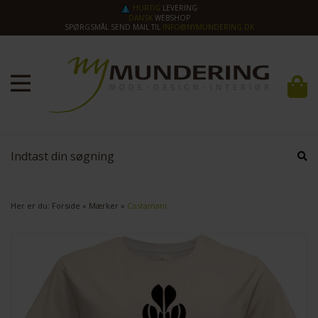
HURTIG
LEVERING
DANSK
WEBSHOP
SPØRGSMÅL SEND MAIL TIL
INFO@NYMUNDERING.DK
Her er du:
Forside
»
Mærker
»
Costamani