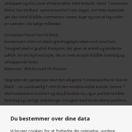
afslappet og chic.Lavet af høj kvalitet, blød bomuld, sikrer 'Costamani
Florist Tee Kit Black' optimal komfort hele dagen. Det lette materiale
gør den ideel til både sommerens varme dage og som et lag under
en sweater i de kølige måneder.
Costamani Florist Tee Kit Black
Kortærmet t-shirt i en blød og behagelig kvalitet med rund hals.
Designet med et grafisk frontprint, der giver et enkelt og moderne
udtryk. En alsidig basisstyle, der er nem at style til både hverdag og
afslappende looks.
Materiale : 95% Bomuld 5% Elastan
Opgrader din garderobe med den elegante 'Costamani Florist Tee Kit
Black' – en uundværlig T-shirt til den modebevidste kvinde. Denne T-
shirt kombinerer komfort og stil på bedste vis, og er perfekt til både
hverdag og særlige anledninger.Designet med en moderne pasform,
fremhæver denne T-shirt din figur, mens det unikke blomsterprint
tilføjer et feminint og kunstnerisk touch til dit outfit. Fremstillet i bløde,
Du bestemmer over dine data
åndbare materialer, sikrer 'Costamani Florist Tee Kit Black' dig en
behagelig oplevelse hele dagen.Den alsidige sorte farve gør det
Vi bruger cookies for at forbedre din oplevelse, vurdere