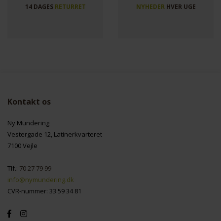
14 DAGES
RETURRET
NYHEDER
HVER UGE
Kontakt os
Ny Mundering
Vestergade 12, Latinerkvarteret
7100 Vejle
Tlf.:
70 27 79 99
info@nymundering.dk
CVR-nummer: 33 59 34 81