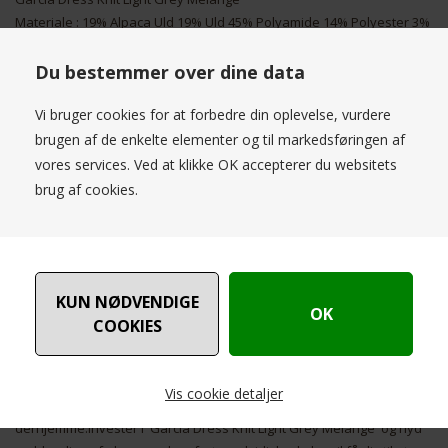
Materiale : 19% Alpaca Uld 19% Uld 45% Polyamide 14% Polyester 3%
Elastan
Du bestemmer over dine data
Opgrader din garderobe med den elegante og alsidige 'Garcia Dress
Knit Light Grey Melange'. Denne smukke strikkjole er designet med
Vi bruger cookies for at forbedre din oplevelse, vurdere
moderne kvinders behov for både stil og komfort i tankerne.
brugen af de enkelte elementer og til markedsføringen af
Fremstillet af en blød og behagelig strik i en let grå melange, tilbyder
vores services. Ved at klikke OK accepterer du websitets
denne kjole en afslappet pasform, der smukt komplimenterer
brug af cookies.
enhver figur.Kjolen har et diskret, tidløst design med fine ribkanter,
der tilføjer en subtil tekstur. Lange ærmer og en behagelig rund
halsudskæring gør den ideel til de køligere måneder, mens dens
alsidighed sikrer, at den kan styles både op og ned. Match den med
sneakers for et casual look eller med hæle og elegante accessories
for en aften ude.'Garcia Dress Knit' er ikke kun stilfuld, men også
praktisk. Den er let at vedligeholde og holder formen vask efter
vask. Denne kjole er et must-have i enhver garderobe, der nemt kan
tilpasses til enhver lejlighed, hvad enten det er på kontoret, til en
Vis cookie detaljer
café med veninderne, eller en afslappende weekend
derhjemme.Investér i 'Garcia Dress Knit Light Grey Melange' og nyd