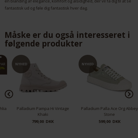
en blanding af elegance, komfort og alsidighed, der vil få dig til at se
Nødvendige
Markedsføring
fantastisk ud og føle dig fantastisk hver dag.
Måske er du også interesseret i
følgende produkter
Funktionelle
Statistiske
NYHED
NYHED
Palladium Pampa Hi Vintage
Palladium Palla Ace Org Abbey
Khaki
Stone
799,00 DKK
599,00 DKK