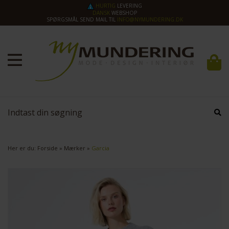
HURTIG
LEVERING
DANSK
WEBSHOP
SPØRGSMÅL SEND MAIL TIL
INFO@NYMUNDERING.DK
Her er du:
Forside
»
Mærker
»
Garcia
SPAR
70%