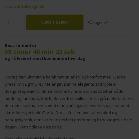
Størrelsesguide
På lager
Bestil indenfor
58 timer 40 min 23 sek
og få leveret næstkommende hverdag
Opdag den ultimative kombination af stil og komfort med 'Garcia
Dress Knit Light Grey Melange'. Denne elegante strikkjole er
designet specielt til den moderne kvinde, der værdsætter både
mode og funktionalitet. Kjolen er fremstillet i en let grå meleret farve,
der nemt kan matches med dine yndlingsaccessories og sko for et
skræddersyet look.'Garcia Dress Knit' er lavet af en blød og
behagelig strik, der sikrer en perfekt pasform og fri bevægelse hele
dagen. Dens tidløse design og
Garcia Dress Knit Light Grey Melange