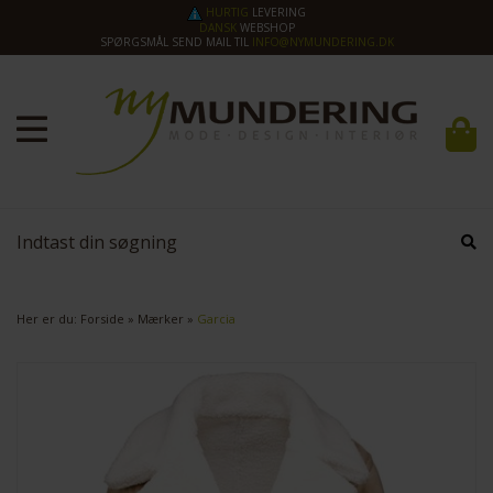
HURTIG
LEVERING
DANSK
WEBSHOP
SPØRGSMÅL SEND MAIL TIL
INFO@NYMUNDERING.DK
Her er du:
Forside
»
Mærker
»
Garcia
SPAR
50%