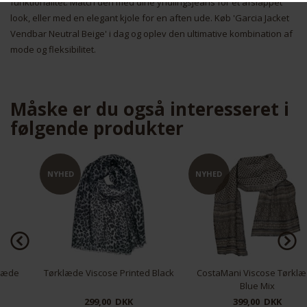
funktionalitet. Match den med dine yndlingsjeans for et afslappet
look, eller med en elegant kjole for en aften ude. Køb 'Garcia Jacket
Nødvendige
Markedsføring
Vendbar Neutral Beige' i dag og oplev den ultimative kombination af
mode og fleksibilitet.
Måske er du også interesseret i
følgende produkter
Funktionelle
Statistiske
NYHED
NYHED
Tørklæde Viscose Printed Black
CostaMani Viscose Tørklæde
Blue Mix
299,00 DKK
399,00 DKK