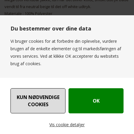
vendt til fra neutral beige til det off white udtryk.
Materiale : 100% Polyester
Opdag den alsidige charme og stilfulde funktionalitet i 'Garcia Jacket
Du bestemmer over dine data
Vendbar Neutral Beige' – det perfekte valg for enhver modebevidst
kvinde. Denne vendbare jakke giver dig to stilfulde looks i én, hvilket
Vi bruger cookies for at forbedre din oplevelse, vurdere
gør den til en ideel investering for din garderobe. Fremstillet af høj
brugen af de enkelte elementer og til markedsføringen af
kvalitet materialer, garanterer denne jakke ikke kun varme og
vores services. Ved at klikke OK accepterer du websitets
komfort, men også holdbarhed og let vedligeholdelse.På den ene
brug af cookies.
side præsenterer jakken sig i en smuk, neutral beige farve, der nemt
kan kombineres med resten af din garderobe, fra skarpe
forretningslooks til afslappede weekendoutfits. Vend jakken, og du
vil opdage en subtil, men anderledes nuance, der tilbyder endnu en
dimension af stil til dit outfit.Designet med omtanke for detaljerne,
har 'Garcia Jacket Vendbar Neutral Beige' en behagelig pasform, der
flatterer enhver figur. Jakken kommer med praktiske lommer og en
minimalistisk lukning, der understreger dens rene linjer og moderne
æstetik.Uanset om du er på vej til kontoret, en bytur eller en rolig dag
Vis cookie detaljer
i parken, vil denne jakke være din go-to for både stil og