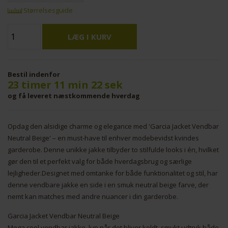
Størrelsesguide
Bestil indenfor
23 timer 11 min 22 sek
og få leveret næstkommende hverdag
Opdag den alsidige charme og elegance med 'Garcia Jacket Vendbar
Neutral Beige' – en must-have til enhver modebevidst kvindes
garderobe. Denne unikke jakke tilbyder to stilfulde looks i én, hvilket
gør den til et perfekt valg for både hverdagsbrug og særlige
lejligheder.Designet med omtanke for både funktionalitet og stil, har
denne vendbare jakke en side i en smuk neutral beige farve, der
nemt kan matches med andre nuancer i din garderobe.
Garcia Jacket Vendbar Neutral Beige
Mega cool vendbar jakke, lun når det bliver koldt, smukt udtryk både