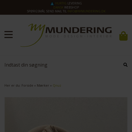
HURTIG
LEVERING
DANSK
WEBSHOP
SPØRGSMÅL SEND MAIL TIL
INFO@NYMUNDERING.DK
Her er du:
Forside
»
Mærker
»
Qnuz