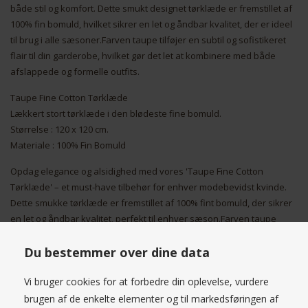
både stil og komfort. Dette smukt designet tørklæde er fremstillet af
100% fin bomuld, hvilket sikrer en let og åndbar kvalitet, der er ideel
til brug i alle sæsoner.Farven taupe tilføjer en subtil og sofistikeret
flair til din garderobe, hvilket gør det let at kombinere med både
afslappede og formelle outfits.
Taupe Fine Cotton Tørklæde
Lækkert stort tørklæde i den blødeste fine bomuld.
Størrelse : 120 x 120 cm.
Materiale : 100% Fin Bomuld
Opdag elegance og alsidighed med vores 'Taupe Fine Cotton
Tørklæde' – et must-have tilbehør for enhver modebevidst kvinde.
Dette smukke tørklæde er fremstillet af 100% fint bomuld, der sikrer
en let og åndbar kvalitet, perfekt til enhver sæson.Farven taupe
tilføjer et strejf af raffinement og kan nemt kombineres med næsten
enhver garderobe, fra casual jeans og en T-shirt til mere formelle
Du bestemmer over dine data
outfits. Det minimalistiske design og de subtile farvenuancer gør det
Vi bruger cookies for at forbedre din oplevelse, vurdere
til et ideelt valg for både daglige og særlige lejligheder.Bær 'Taupe
Fine Cotton Tørklæde' på forskellige måder – om halsen, som et sjal
brugen af de enkelte elementer og til markedsføringen af