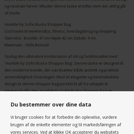
og neutrale farver, tilbyder denne taske et tidløs item der aldrig går
af mode.
Humble by Sofie Bucka Shopper Bag
Cool taske til weekendtur, fitness, hverdagsbrug og shopping.
Størrelse : Bredde: 47 cm Højde 42 cm: Dybde: 9 cm.
Materiale : 100% Bomuld
Opdag den ultimative kombination af stil og funktionalitet med
'Humble by Sofie Bucka Shopper Bag'. Denne taske er designet til
den moderne kvinde, der værdsætter både æstetik og praktisk
anvendelighed i hverdagen. Med sit elegante og minimalistiske
design er denne shopper bag perfekt til alt fra arbejde til
weekendudflugter.'Humble by Sofie Bucka Shopper Bag' er
fremstillet af højkvalitetsmaterialer, der sikrer holdbarhed og lang
Du bestemmer over dine data
levetid. Den rummelige indvendige del er ideel til at opbevare alt fra
din bærbare computer til personlige ejendele, mens de flere
Vi bruger cookies for at forbedre din oplevelse, vurdere
indvendige lommer holder dine småting organiseret og let
brugen af de enkelte elementer og til markedsføringen af
tilgængelige.Farven og det tidløse snit gør denne taske til en alsidig
vores services. Ved at klikke OK accepterer du websitets
ledsager, der kan matches med ethvert outfit, uanset om du skal på