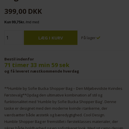
399,00
DKK
På lager
Bestil indenfor
71 timer 33 min 58 sek
og få leveret næstkommende hverdag
**Humble by Sofie Bucka Shopper Bag – Den Miljøbevidste Kvindes
Førstevalg**Opdag den ultimative kombination af stil og
funktionalitet med 'Humble by Sofie Bucka Shopper Bag'. Denne
taske er designet med den moderne kvinde i tankerne, der
værdsætter både æstetik og bæredygtighed. Cool Design.
Humble Shopper Bag er fremstillet i førsteklasses materialer, der
sikrer både holdbarhed og en sofistikeret look. Med sit camo design