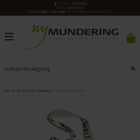
HURTIG
LEVERING
DANSK
WEBSHOP
SPØRGSMÅL SEND MAIL TIL
INFO@NYMUNDERING.DK
Her er du:
Forside
»
Mærker
»
Humble by Sofie