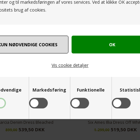
ter og til markedsføringen af vores services. Ved at klikke OK accept
esseret i følgende produkter
sitets brug af cookies.
NYHED
NYHED
SPAR
60%
Vis cookie detaljer
dvendige
Markedsføring
Funktionelle
Statisti
Six Ames Illia Dress Off White
Garcia Dress 
519,50 DKK
479
1.299,00
799,00