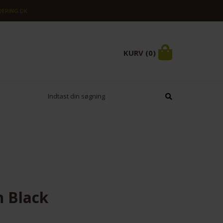
ERING.DK
KURV (0)
 Black