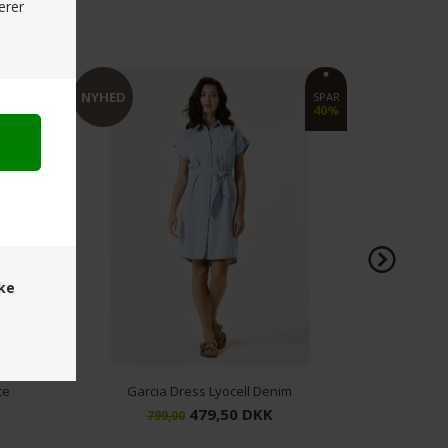
erer
NYHED
SPAR
SPAR
40%
60%
ske
Lyocell Denim
Charlotte Sparre Comfie Viscose Dress Jive Rose
,50 DKK
679,50 DKK
1.699,00