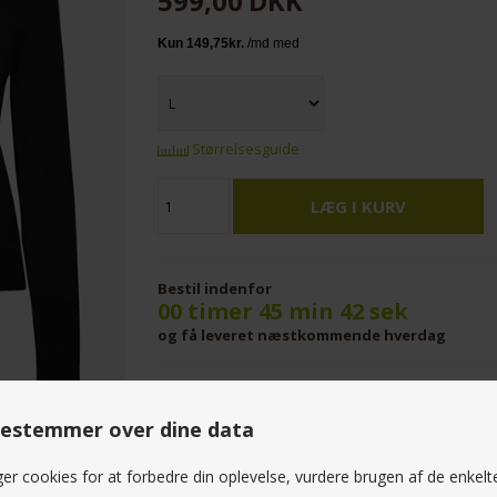
599,00
DKK
Størrelsesguide
Bestil indenfor
00 timer 45 min 41 sek
og få leveret næstkommende hverdag
Rosemunde Cardigan Black
estemmer over dine data
Materiale : 82% Viscose 16% Polyamide 2% Elastan
ger cookies for at forbedre din oplevelse, vurdere brugen af de enkelt