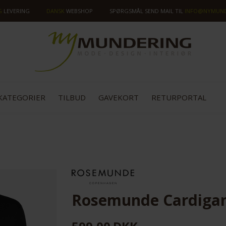
G
LEVERING
DANSK
WEBSHOP
SPØRGSMÅL SEND MAIL TIL
INFO@NYMUND
KATEGORIER
TILBUD
GAVEKORT
RETURPORTAL
Rosemunde Cardigan