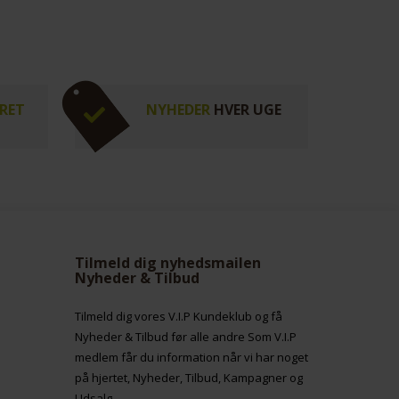
RET
NYHEDER
HVER UGE
Tilmeld dig nyhedsmailen
Nyheder & Tilbud
Tilmeld dig vores V.I.P Kundeklub og få
Nyheder & Tilbud før alle andre Som V.I.P
medlem får du information når vi har noget
på hjertet, Nyheder, Tilbud, Kampagner og
Udsalg.