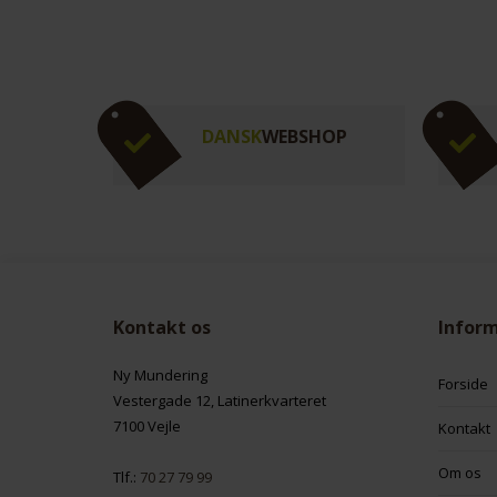
DANSK
WEBSHOP
Kontakt os
Infor
Ny Mundering
Forside
Vestergade 12, Latinerkvarteret
7100 Vejle
Kontakt
Om os
Tlf.:
70 27 79 99