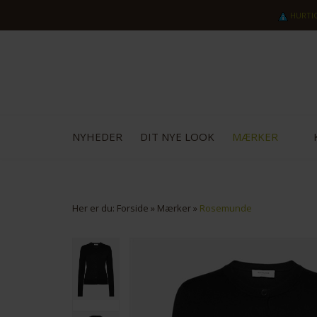
HURTI
NYHEDER
DIT NYE LOOK
MÆRKER
Her er du:
Forside
»
Mærker
»
Rosemunde