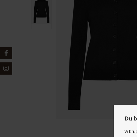
Du b
Vi bru