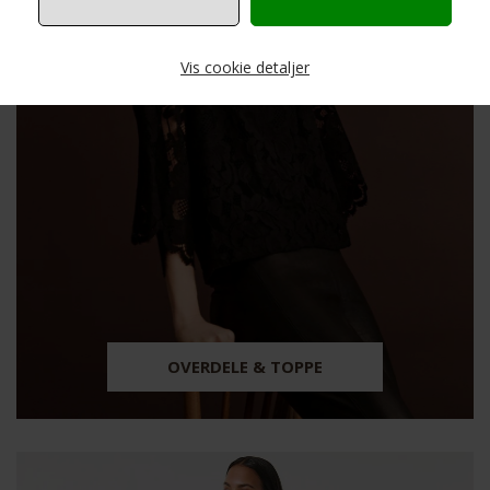
Vis cookie detaljer
Nødvendige
Markedsføring
Funktionelle
Statistiske
OVERDELE & TOPPE