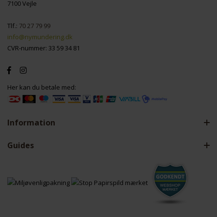
7100 Vejle
Tlf.:
70 27 79 99
info@nymundering.dk
CVR-nummer: 33 59 34 81
Her kan du betale med:
Information
Guides