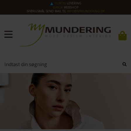
HURTIG
LEVERING
DANSK
WEBSHOP
SPØRGSMÅL SEND MAIL TIL
INFO@NYMUNDERING.DK