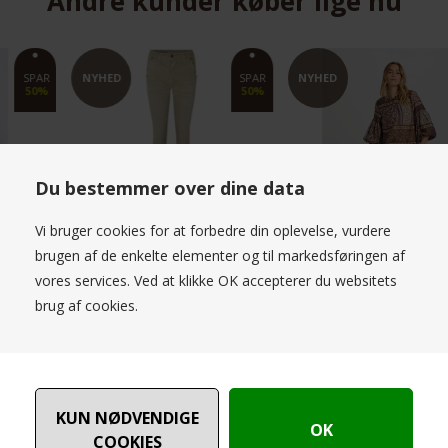
Andre kunder køber lige nu
NYHED
SPAR
NYHED
50%
Du bestemmer over dine data
Please Chino Flare Cotton Kaki
CostaMani Johanna Shirt Mix
Vi bruger cookies for at forbedre din oplevelse, vurdere
brugen af de enkelte elementer og til markedsføringen af
799,50 DKK
599,00 DKK
1.599,00
vores services. Ved at klikke OK accepterer du websitets
brug af cookies.