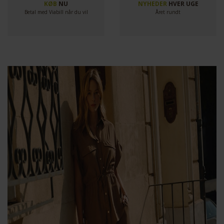
KØB
NU
NYHEDER
HVER UGE
Betal med Viabill når du vil
Året rundt