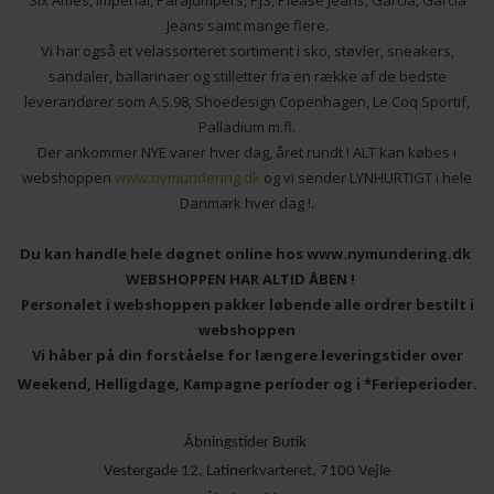
Six Ames, Imperial, Parajumpers, PJS, Please Jeans, Garcia, Garcia
Jeans samt mange flere.
Vi har også et velassorteret sortiment i sko, støvler, sneakers,
sandaler, ballarinaer og stilletter fra en række af de bedste
leverandører som A.S.98, Shoedesign Copenhagen, Le Coq Sportif,
Palladium m.fl.
Der ankommer NYE varer hver dag, året rundt ! ALT kan købes i
webshoppen
www.nymundering.dk
og vi sender LYNHURTIGT i hele
Danmark hver dag !.
Du kan handle hele døgnet online hos www.nymundering.dk
WEBSHOPPEN HAR ALTID ÅBEN !
Personalet i webshoppen pakker løbende alle ordrer bestilt i
webshoppen
Vi håber på din forståelse for længere leveringstider over
Weekend, Helligdage, Kampagne períoder og i *Ferieperioder.
Åbningstider Butik
Vestergade 12, Latinerkvarteret, 7100 Vejle