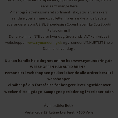
Six Ames, Imperial, Parajumpers, PJS, Please Jeans, Garcia, Garcia
Jeans samt mange flere.
Vi har også et velassorteret sortiment i sko, støvler, sneakers,
sandaler, ballarinaer og stilletter fra en række af de bedste
leverandører som A.S.98, Shoedesign Copenhagen, Le Coq Sportif,
Palladium m.fl.
Der ankommer NYE varer hver dag, året rundt ! ALT kan købes i
webshoppen
www.nymundering.dk
og vi sender LYNHURTIGT i hele
Danmark hver dag !.
Du kan handle hele døgnet online hos www.nymundering.dk
WEBSHOPPEN HAR ALTID ÅBEN !
Personalet i webshoppen pakker løbende alle ordrer bestilt i
webshoppen
Vi håber på din forståelse for længere leveringstider over
Weekend, Helligdage, Kampagne períoder og i *Ferieperioder.
Åbningstider Butik
Vestergade 12, Latinerkvarteret, 7100 Vejle