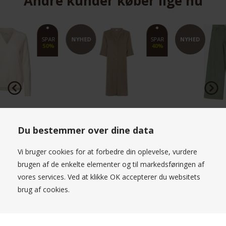
Andre kunder køber lige nu
R
NYHED
NYHED
Please Jeans Olivine
Garcia Jeans Straight Leg Dark
Denim Wash
Du bestemmer over dine data
1.199,00 DKK
899,00 DKK
Vi bruger cookies for at forbedre din oplevelse, vurdere
brugen af de enkelte elementer og til markedsføringen af
vores services. Ved at klikke OK accepterer du websitets
brug af cookies.