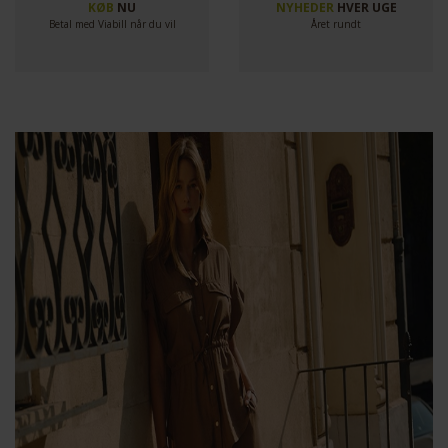
KØB
NU
NYHEDER
HVER UGE
Betal med Viabill når du vil
Året rundt