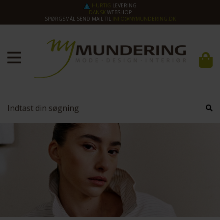
HURTIG
LEVERING
DANSK
WEBSHOP
SPØRGSMÅL SEND MAIL TIL
INFO@NYMUNDERING.DK