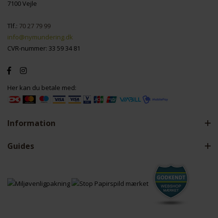
7100 Vejle
Tlf.:
70 27 79 99
info@nymundering.dk
CVR-nummer: 33 59 34 81
Her kan du betale med:
Information
Guides