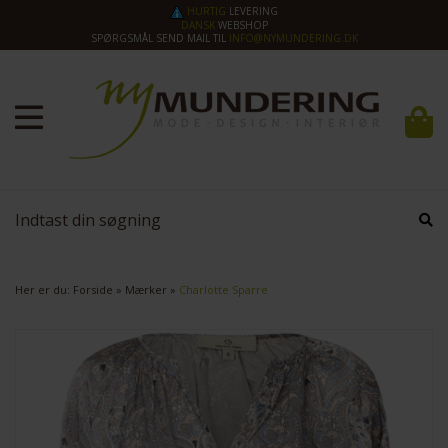
HURTIG
LEVERING
DANSK
WEBSHOP
SPØRGSMÅL SEND MAIL TIL
INFO@NYMUNDERING.DK
Her er du:
Forside
»
Mærker
»
Charlotte Sparre
SPAR
40%